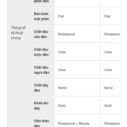
phím đàn
Bán kính
Flat
Flat
mặt phím
Thông số
Chất liệu
kỹ thuật
Rosewood
Rosewood
cầu đàn
chung
Chất liệu
Urea
Urea
lược đàn
Chất liệu
Urea
Urea
ngựa đàn
Chốt dây
None
None
đàn
Khóa lên
Gold
Gold
dây
Viền thân
Rosewood + Woods
Rosewood + 
đàn