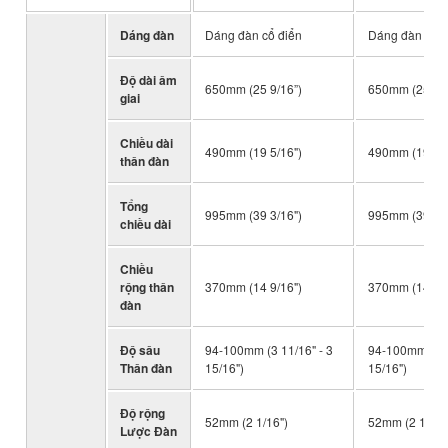
Dáng đàn
Dáng đàn cổ điển
Dáng đàn cổ đ
Độ dài âm
650mm (25 9/16”)
650mm (25 9/1
giai
Chiều dài
490mm (19 5/16")
490mm (19 5/1
thân đàn
Tổng
995mm (39 3/16")
995mm (39 3/1
chiều dài
Chiều
rộng thân
370mm (14 9/16")
370mm (14 9/1
đàn
Độ sâu
94-100mm (3 11/16" - 3
94-100mm (3 1
Thân đàn
15/16")
15/16")
Độ rộng
52mm (2 1/16")
52mm (2 1/16"
Lược Đàn