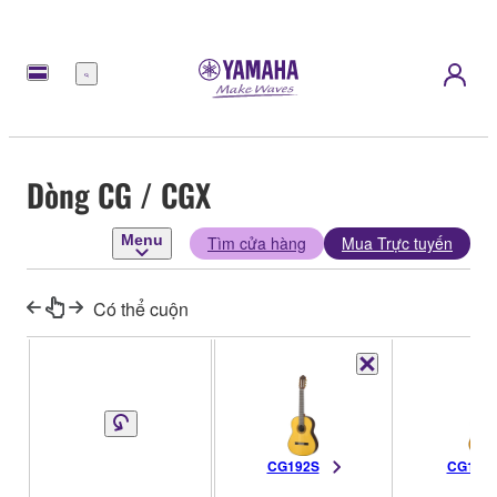
Menu
Dòng CG / CGX
Menu
Tìm cửa hàng
Mua Trực tuyến
Có thể cuộn
CG192S
CG192