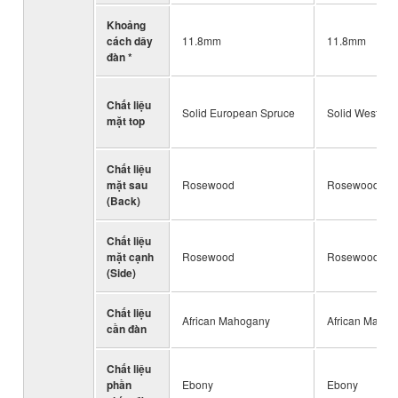
Khoảng
cách dây
11.8mm
11.8mm
đàn *
Chất liệu
Solid European Spruce
Solid Western 
mặt top
Chất liệu
mặt sau
Rosewood
Rosewood
(Back)
Chất liệu
mặt cạnh
Rosewood
Rosewood
(Side)
Chất liệu
African Mahogany
African Maho
cần đàn
Chất liệu
phần
Ebony
Ebony