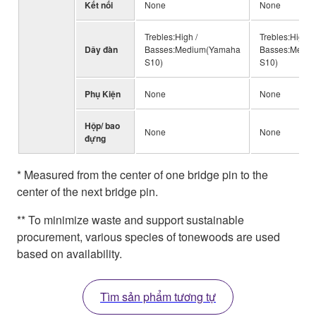
Kết nối
None
None
Trebles:High /
Trebles:High /
Dây đàn
Basses:Medium(Yamaha
Basses:Medi
S10)
S10)
Phụ Kiện
None
None
Hộp/ bao
None
None
đựng
* Measured from the center of one bridge pin to the
center of the next bridge pin.
** To minimize waste and support sustainable
procurement, various species of tonewoods are used
based on availability.
Tìm sản phẩm tương tự