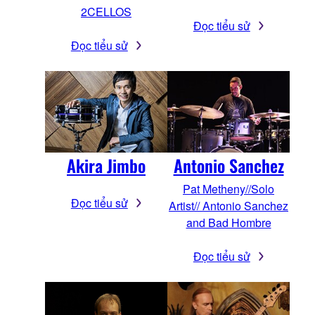
2CELLOS
Đọc tiểu sử
Đọc tiểu sử
Akira Jimbo
Antonio Sanchez
Pat Metheny//Solo
Đọc tiểu sử
Artist// Antonio Sanchez
and Bad Hombre
Đọc tiểu sử