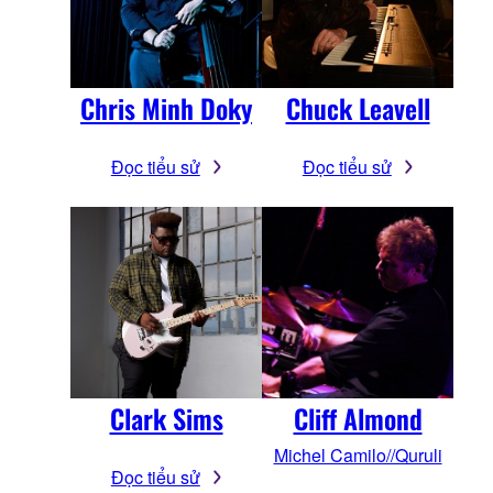
Chris Minh Doky
Chuck Leavell
Đọc tiểu sử
Đọc tiểu sử
Clark Sims
Cliff Almond
Michel Camilo//Quruli
Đọc tiểu sử