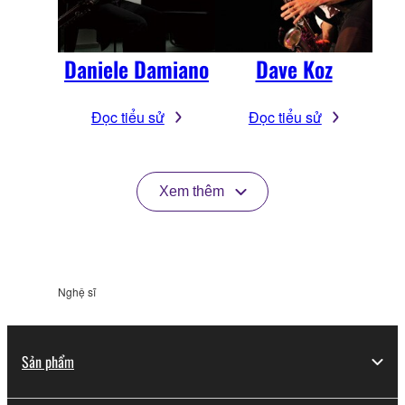
Daniele Damiano
Dave Koz
Đọc tiểu sử
Đọc tiểu sử
Xem thêm
Nghệ sĩ
Sản phẩm