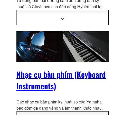
Từ dòng đàn đại dương cầm đến dòng đàn kỹ
thuật số Clavinova cho đến dòn
g Hybird mới lạ,
Yamaha luôn có giải pháp cho mọi nhu cầu của
người dùng.
Hiển
thị
thêm
thông
tin
Nhạc cụ bàn phím (Keyboard
Instruments)
Các nhạc cụ bàn phím kỹ thuật số của Yamaha
bao gồm đa dạng tiếng và âm thanh khác nhau,
với công nghệ tổng hợp âm thanh hi
ện đại và cả