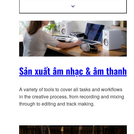
phần hướng dẫn tương tác. Với thiết kế nhỏ gọn,
Hiển
thị
bạn có thể mang theo bên mình để tạo ra âm nhạc
thêm
bất cứ nơi đâu.
thông
tin
Sản xuất âm nhạc & âm thanh
A variety of tools to cover all tasks and workflows
in the creative process, from recording and mixing
through to editing and track making.