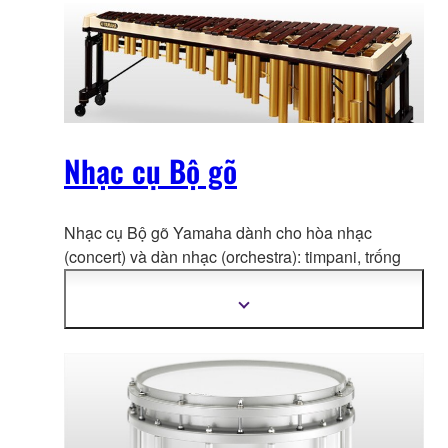
Nhạc cụ Bộ gõ
Nhạc cụ Bộ gõ Yamaha dành cho hòa nhạc
(concert) và dàn nhạc (orchestra): timpani, trống
bass, trống snare, tom-tom, marimbas, xylophone,
vibraphone, chime và nhiều nhạc cụ khác.
Hiển
thị
thêm
thông
tin