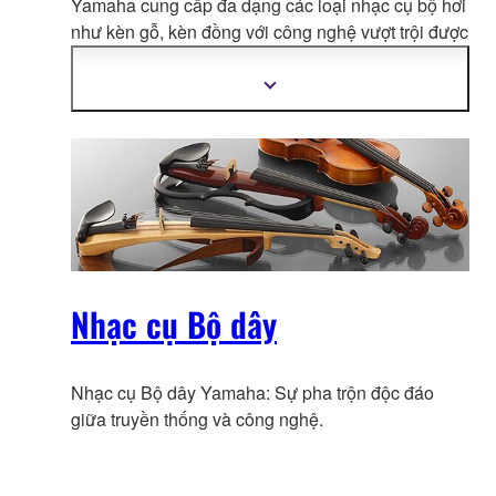
Yamaha cung cấp đa dạng các loại nhạc cụ bộ hơi
như kèn gỗ, kèn đồng với công ngh
ệ vượt trội được
cải tiến & phát triển liên tục bởi các nghệ nhân có
tay nghề cao.
Hiển
thị
thêm
thông
tin
Nhạc cụ Bộ dây
Nhạc cụ Bộ dây Yamaha: Sự pha trộn độc đáo
giữa truyền thống và công nghệ.