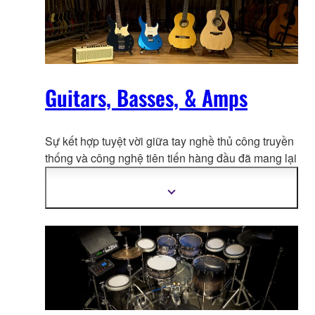
Guitars, Basses, & Amps
Sự kết hợp tuyệt vời giữa tay nghề thủ công truyền
thống và công nghệ tiên tiến hàng đ
ầu đã mang lại
cho sản phẩm đàn guitar của Yamaha một đẳng
cấp riêng biệt cho mỗi dòng.
Hiển
thị
thêm
thông
tin