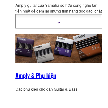
Amply guitar của Yamaha sở hữu công nghệ tân
tiến nhất để đem lại những
tính năng độc đáo, chất
âm cùng cảm giác chơi chân thực và đầy cảm
hứng
Hiển
thị
thêm
thông
tin
Amply & Phụ kiện
Các phụ kiện cho đàn Guitar & Bass