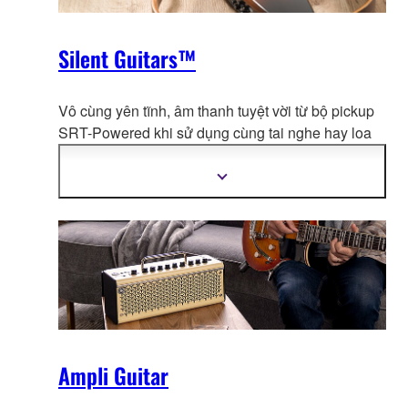
Silent Guitars™
Vô cùng yên tĩnh, âm thanh tuyệt vời từ bộ pickup
SRT-Powered khi sử dụng cùng tai nghe hay loa
ngoài, cổng line-in để jamming
, thiết kế siêu gọn
nhẹ linh hoạt khiến cho SLG trở thành nhạc cụ
Hiển
thị
hoàn hảo cho việc luyện tập, di chuyển, thu âm
thêm
hay biểu diễn.
thông
tin
Ampli Guitar