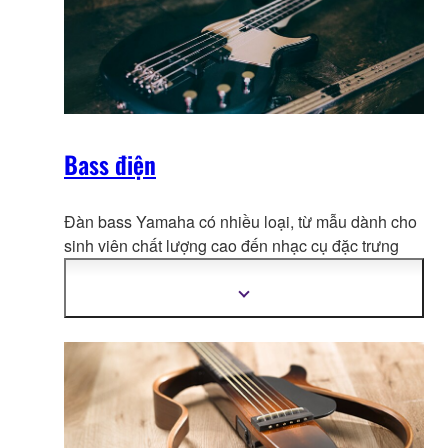
Bass điện
Đàn bass Yamaha có nhiều loại, từ mẫu dành cho
sinh viên chất lượng cao đến nhạc cụ đặc trưn
g
của nghệ sĩ được chơi bởi những nghệ sĩ bass
huyền thoại trên sân khấu và trong phòng thu.
Hiển
thị
thêm
thông
tin