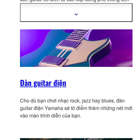
loại chuyên nghiệp. T
hiết kế vượt thời gian với chất
liệu tinh xảo nhất- các loại đàn guitar này sẽ làm
Hiển
thị
toát lên sắc thái riêng của bạn.
thêm
thông
tin
Đàn guitar điện
Cho dù bạn chơi nhạc rock, jazz hay blues, đàn
guitar điện Yamaha sẽ tô điểm thêm những nét mới
vào màn trình diễn của bạn.