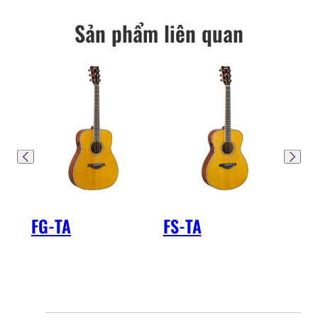
Sản phẩm liên quan
FG-TA
FS-TA
FG