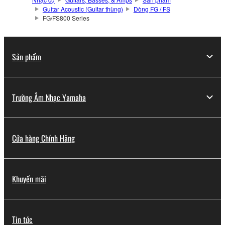
Guitar Acoustic (Guitar thùng)
Dòng FG / FS
FG/FS800 Series
Sản phẩm
Trường Âm Nhạc Yamaha
Cửa hàng Chính Hãng
Khuyến mãi
Tin tức