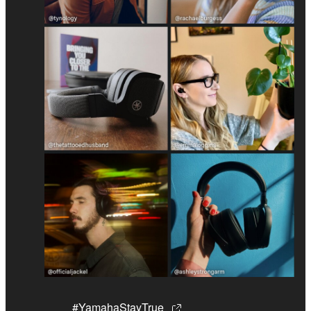
#YamahaStayTrue