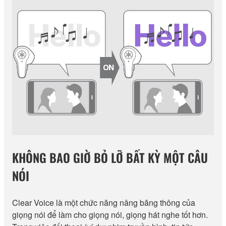
KHÔNG BAO GIỜ BỎ LỠ BẤT KỲ MỘT CÂU
NÓI
Clear Voice là một chức năng nâng băng thông của
giọng nói để làm cho giọng nói, giọng hát nghe tốt hơn.