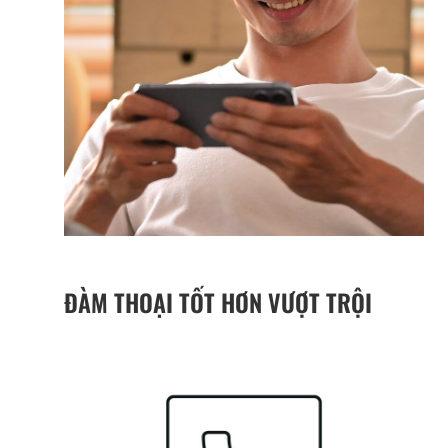
ĐÀM THOẠI TỐT HƠN VƯỢT TRỘI