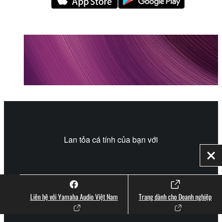
Lan tỏa cá tính của bạn với
Đó
#YamahaStayTrue
Liên hệ với Yamaha Audio Việt Nam
Trang dành cho Doanh nghiệp