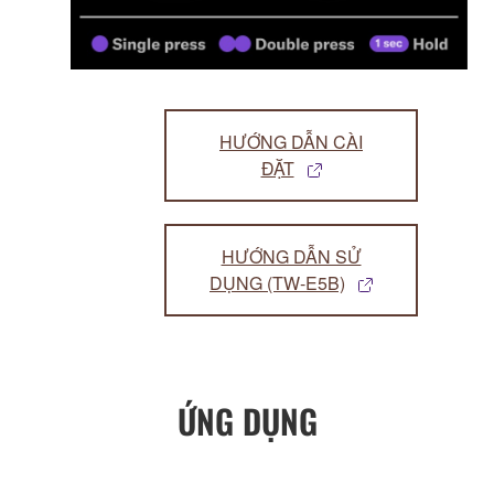
HƯỚNG DẪN CÀI
ĐẶT
HƯỚNG DẪN SỬ
DỤNG (TW-E5B)
ỨNG DỤNG