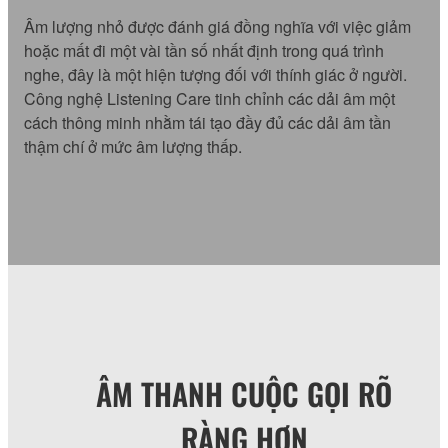
Âm lượng nhỏ được đánh giá đồng nghĩa với việc giảm
hoặc mất đi một vài tần số nhất định trong quá trình
nghe, đây là một hiện tượng đối với thính giác ở người.
Công nghệ Listening Care tinh chỉnh các dải âm một
cách thông minh nhằm tái tạo đầy đủ các dải âm tần
thậm chí ở mức âm lượng thấp.
ÂM THANH CUỘC GỌI RÕ
RÀNG HƠN