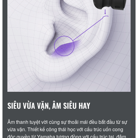
SIÊU VỪA VẶN, ÂM SIÊU HAY
Âm thanh tuyệt vời cùng sự thoải mái đều bắt đầu từ sự
vừa vặn. Thiết kế công thái học với cấu trúc uốn cong
độc quyền từ Yamaha tương đồng với cấu trúc tai, đảm