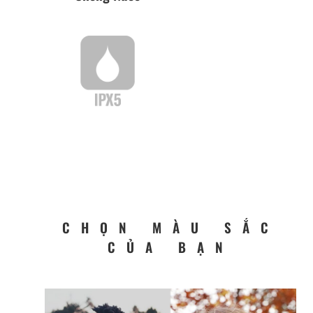
CHỌN MÀU SẮC
CỦA BẠN