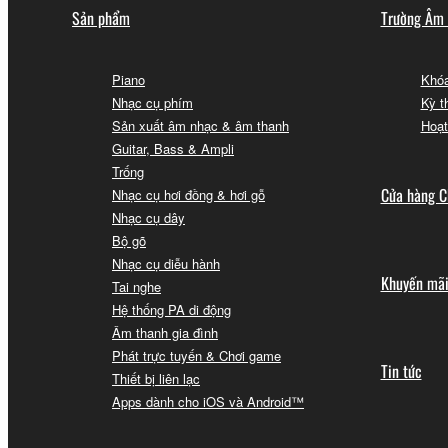
Sản phẩm
Trường Âm
Piano
Khóa
Nhạc cụ phím
Kỳ t
Sản xuất âm nhạc & âm thanh
Hoạt
Guitar, Bass & Ampli
Trống
Cửa hàng C
Nhạc cụ hơi đồng & hơi gỗ
Nhạc cụ dây
Bộ gõ
Nhạc cụ diễu hành
Khuyến mã
Tai nghe
Hệ thống PA di động
Âm thanh gia đình
Phát trực tuyến & Chơi game
Tin tức
Thiết bị liên lạc
Apps dành cho iOS và Android™