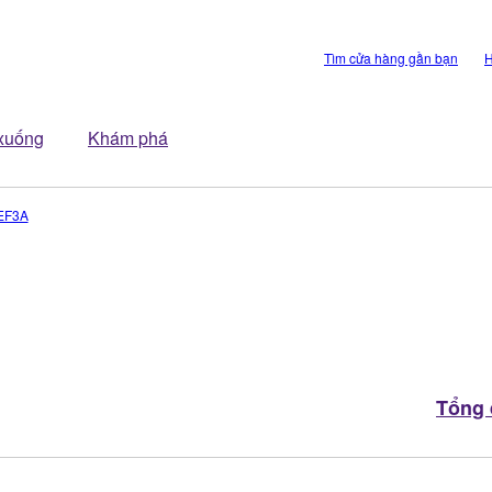
Tìm cửa hàng gần bạn
H
 xuống
Khám phá
EF3A
Tổng