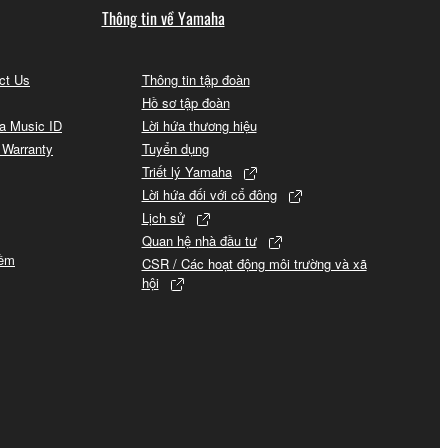
Thông tin về Yamaha
act Us
Thông tin tập đoàn
Hồ sơ tập đoàn
a Music ID
Lời hứa thương hiệu
 Warranty
Tuyển dụng
Triết lý Yamaha
Lời hứa đối với cổ đông
Lịch sử
Quan hệ nhà đầu tư
mềm
CSR / Các hoạt động môi trường và xã
hội