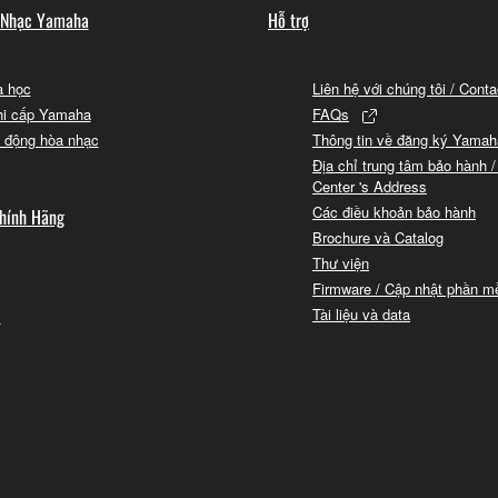
 Nhạc Yamaha
Hỗ trợ
 học
Liên hệ với chúng tôi / Cont
hi cấp Yamaha
FAQs
 động hòa nhạc
Thông tin về đăng ký Yamah
Địa chỉ trung tâm bảo hành /
Center 's Address
Các điều khoản bảo hành
hính Hãng
Brochure và Catalog
Thư viện
Firmware / Cập nhật phần 
i
Tài liệu và data