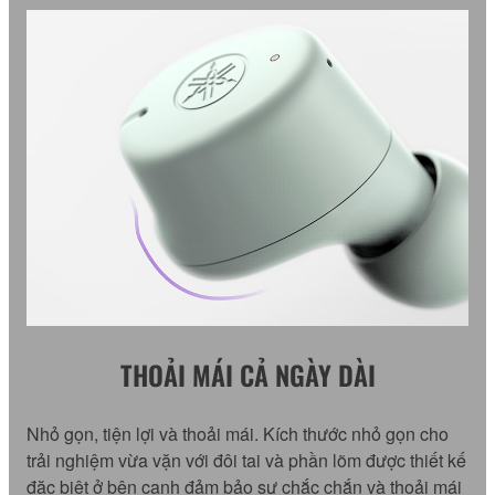
THOẢI MÁI CẢ NGÀY DÀI
Nhỏ gọn, tiện lợi và thoải mái. Kích thước nhỏ gọn cho
trải nghiệm vừa vặn với đôi tai và phần lõm được thiết kế
đặc biệt ở bên cạnh đảm bảo sự chắc chắn và thoải mái