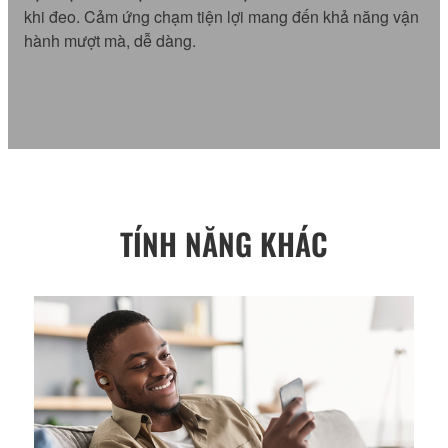
khi đeo. Cảm ứng chạm tiện lợi mang đến khả năng vận
hành mượt mà, dễ dàng.
TÍNH NĂNG KHÁC