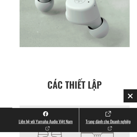
CÁC THIẾT LẬP
Đó
Liên hệ với Yamaha Audio Việt Nam
Trang dành cho Doanh nghiệp