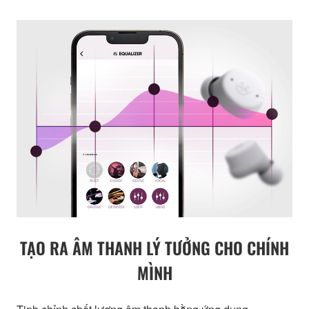
TẠO RA ÂM THANH LÝ TƯỞNG CHO CHÍNH
MÌNH