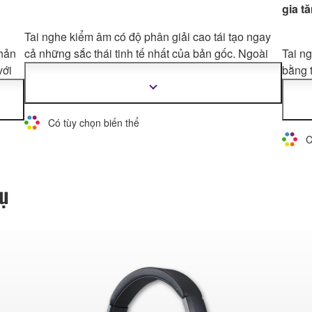
gia t
Tai nghe kiểm âm có độ phân giải cao tái tạo ngay
phản
cả những sắc thái tinh tế nhất của bản gốc. Ngoài
Tai n
với
khả năng mix và ghi âm trong phòng
thu, tai nghe
bằng 
ái
HPH-MT7 hoàn hảo để kiểm âm trong các ứng dụng
phòng
Hiển
thị
 cấp
biểu diễn trực tiếp nhờ mức áp suất âm thanh (SPL)
nhạc c
thêm
u
cao và độ bền vượt trội.
phần 
thông
Có tùy chọn biến thể
tin
sản
C
ấp
cụ