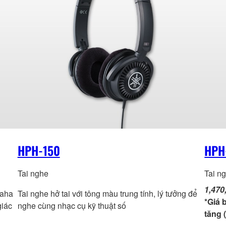
HPH-150
HPH
Tai nghe
Tai n
1,470
maha
Tai nghe hở tai với tông màu trung tính, lý tưởng để
*Giá 
giác
nghe cùng nhạc cụ kỹ thuật số
tăng 