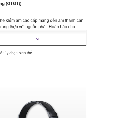
ăng (GTGT))
ghe kiểm âm cao cấp mang đến âm thanh cân
trung thực với nguồn phát. Hoàn hảo cho
 thu, sản xuất âm
nhạc tại nhà hoặc để nghe
á nhân. Tính di động tuyệt vời nhờ thiết kế
Hiển
thị
cứng có trọng lượng nhẹ và 250g.
thêm
thông
ó tùy chọn biến thể
tin