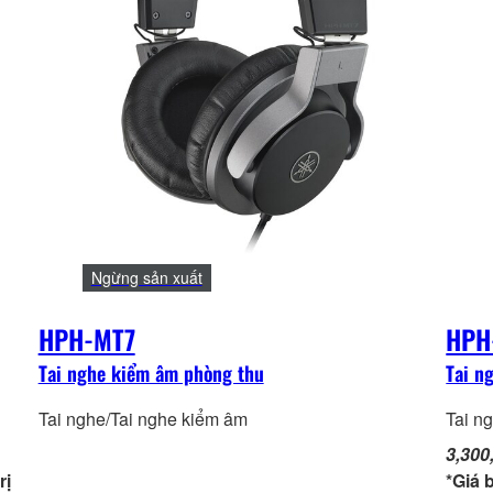
Ngừng sản xuất
HPH-MT7
HPH
Tai nghe kiểm âm phòng thu
Tai n
Tai nghe/Tai nghe kiểm âm
Tai n
3,300
rị
*Giá 