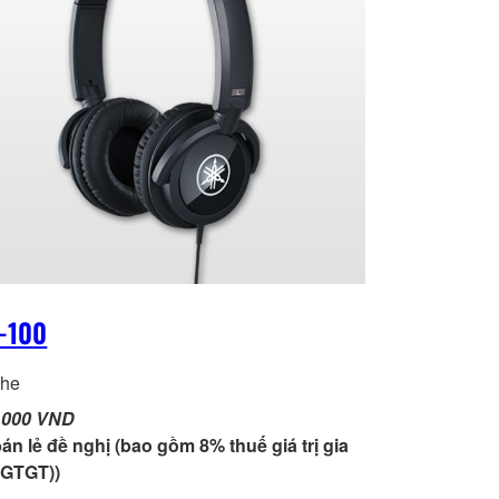
-100
ghe
,000 VND
bán lẻ đề nghị (bao gồm 8% thuế giá trị gia
(GTGT))