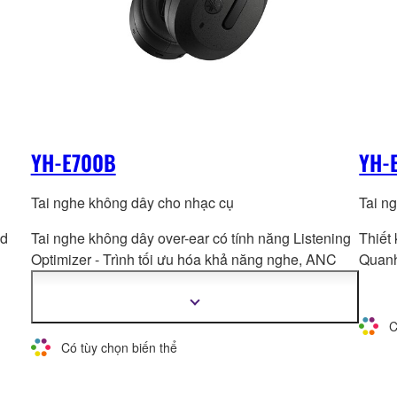
YH-E700B
YH-
Tai nghe không dây cho nhạc cụ
Tai n
ed
Tai nghe không dây over-ear có tính năng Listening
Thiết
Optimizer - Trình tối ưu
hóa khả năng nghe, ANC
Quanh
Nâng cao, Ambient Sound - Xuyên Âm và Listening
Care
Hiển
thị
C
thêm
thông
Có tùy chọn biến thể
tin