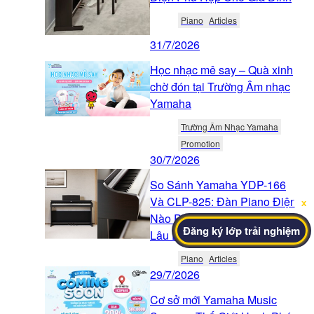
Piano
Articles
31/7/2026
Học nhạc mê say – Quà xinh
chờ đón tại Trường Âm nhạc
Yamaha
Trường Âm Nhạc Yamaha
Promotion
30/7/2026
So Sánh Yamaha YDP-166
Và CLP-825: Đàn Piano Điện
x
Nào Phù Hợp Cho Luyện Tập
Đăng ký lớp trải nghiệm
Lâu Dài?
Piano
Articles
29/7/2026
Cơ sở mới Yamaha Music