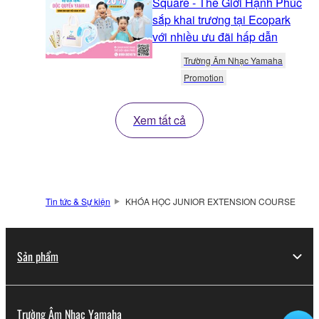
Square - Thế Giới Hạnh Phúc
sắp khai trương tại Ecopark
với nhiều ưu đãi hấp dẫn
Trường Âm Nhạc Yamaha
Promotion
Xem tất cả
Tin tức & Sự kiện
KHÓA HỌC JUNIOR EXTENSION COURSE
Sản phẩm
Trường Âm Nhạc Yamaha