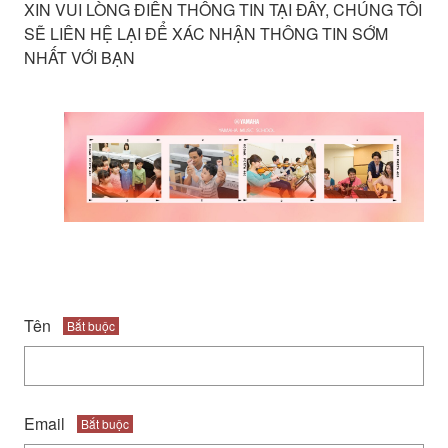
XIN VUI LÒNG ĐIỀN THÔNG TIN TẠI ĐÂY, CHÚNG TÔI
SẼ LIÊN HỆ LẠI ĐỂ XÁC NHẬN THÔNG TIN SỚM
NHẤT VỚI BẠN
Tên
Bắt buộc
Email
Bắt buộc