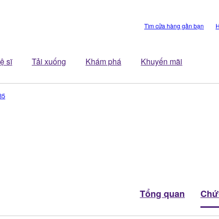
Tìm cửa hàng gần bạn
H
ệ sĩ
Tải xuống
Khám phá
Khuyến mãi
85
Tổng quan
Chứ