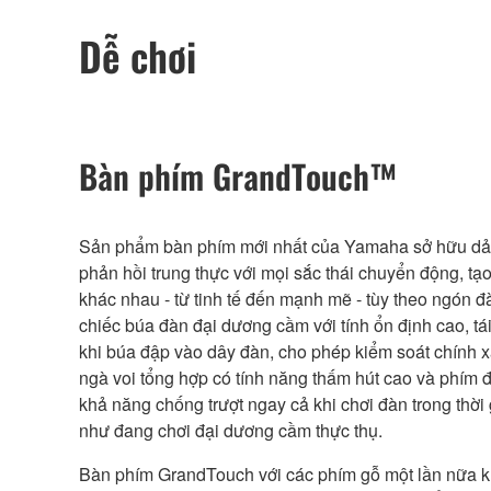
Dễ chơi
Bàn phím GrandTouch™
Sản phẩm bàn phím mới nhất của Yamaha sở hữu dải
phản hồi trung thực với mọi sắc thái chuyển động, tạ
khác nhau - từ tinh tế đến mạnh mẽ - tùy theo ngón 
chiếc búa đàn đại dương cầm với tính ổn định cao, tá
khi búa đập vào dây đàn, cho phép kiểm soát chính 
ngà voi tổng hợp có tính năng thấm hút cao và phím
khả năng chống trượt ngay cả khi chơi đàn trong thời 
như đang chơi đại dương cầm thực thụ.
Bàn phím GrandTouch với các phím gỗ một lần nữa k