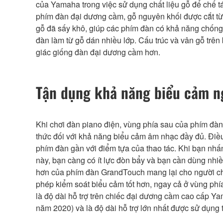
của Yamaha trong việc sử dụng chất liệu gỗ để chế t
phím đàn đại dương cầm, gỗ nguyên khối được cắt từ 
gỗ đã sấy khô, giúp các phím đàn có khả năng chống 
đàn làm từ gỗ dán nhiều lớp. Cấu trúc và vân gỗ trê
giác giống đàn đại dương cầm hơn.
Tận dụng khả năng biểu cảm n
Khi chơi đàn piano điện, vùng phía sau của phím đàn
thức đối với khả năng biểu cảm âm nhạc đầy đủ. Điề
phím đàn gần với điểm tựa của thao tác. Khi bạn nh
này, bạn càng có ít lực đòn bẩy và bạn cần dùng nhi
hơn của phím đàn GrandTouch mang lại cho người c
phép kiểm soát biểu cảm tốt hơn, ngay cả ở vùng ph
là độ dài hỗ trợ trên chiếc đại dương cầm cao cấp Y
năm 2020) và là độ dài hỗ trợ lớn nhất được sử dụng t