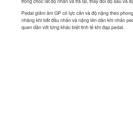
trong chốc lát độ nhấn và trả lại, thay đổi độ sâu và 
Pedal giảm âm GP có lực cản và độ nặng theo phong 
nhàng khi bắt đầu nhấn và nặng lên dần khi nhấn pe
quen dần với từng khác biệt tinh tế khi đạp pedal.