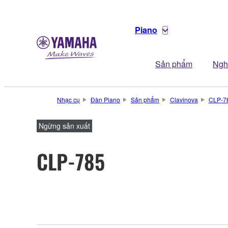
Piano
Sản phẩm
Ngh
Nhạc cụ
Đàn Piano
Sản phẩm
Clavinova
CLP-7
Ngừng sản xuất
CLP-785