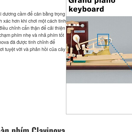
ại dương cầm để cân bằng trọng
 xác hơn khi chơi một cách tinh
điều chỉnh cẩn thận để cải thiện
 chạm phím nhẹ và nhả phím tốt
ova đã được tinh chỉnh để
i tuyệt vời và phản hồi của cây
bàn phím Clavinova