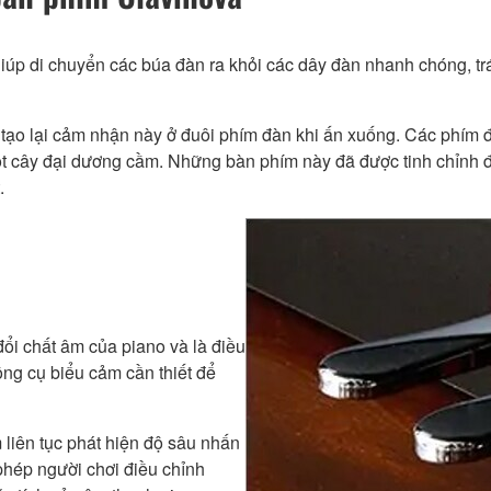
úp di chuyển các búa đàn ra khỏi các dây đàn nhanh chóng, trá
ạo lại cảm nhận này ở đuôi phím đàn khi ấn xuống. Các phím đượ
ột cây đại dương cầm. Những bàn phím này đã được tinh chỉnh đ
.
ổi chất âm của piano và là điều
ông cụ biểu cảm cần thiết để
liên tục phát hiện độ sâu nhấn
hép người chơi điều chỉnh