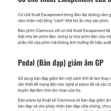
Cơ chế thoát Escapement trong đàn đại dương cầm gi
cảm nhận một tiếng "cách" khẽ khi ấn nhẹ các phím.
Bàn phím Clavinova với cơ chế thoát Escapement tái t
thật nhẹ lên phím đàn, tương tự như phím đàn của m
phản hồi của phím mà không ảnh hưởng tới hiệu suất
Pedal (Bàn đạp) giảm âm GP
Sử dụng bàn đạp giảm âm một cách tinh tế làm thay đ
cần thiết để mang đến cho nghệ sĩ piano tất cả các c
truyền đạt tầm nhìn âm nhạc của họ.
Đàn piano kỹ thuật số Clavinova có bàn đạp giảm âm 
bàn đạp và cho phép nhấn bàn đạp nửa chừng, cho p