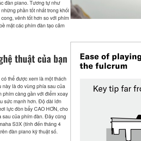
ác đàn piano. Tương tự như
những phần tốt nhất trong khối
cong, vênh tốt hơn so với phím
n bề mặt các phím đàn tạo cảm
ghệ thuật của bạn
 có thể được xem là một thách
u này là do vùng phía sau của
ấn phím càng gần với điểm xoay
ều sức mạnh hơn. Độ dài lớn
hơi lực đòn bẩy CAO HƠN, cho
ía sau của phím đàn. Đây cũng
amaha S3X (tính đến tháng 4
rên đàn piano kỹ thuật số.