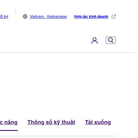
ỗ trợ
Vietnam - Vietnamese
Hợp tác kinh doanh
c năng
Thông số kỹ thuật
Tải xuống