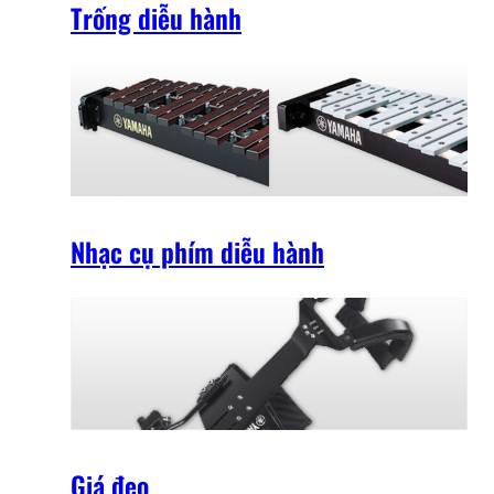
Trống diễu hành
Nhạc cụ phím diễu hành
Giá đeo