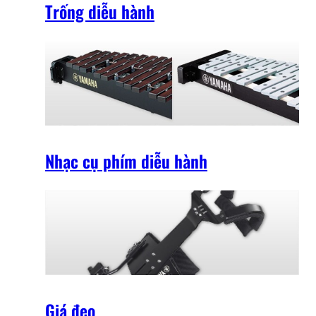
Trống diễu hành
Nhạc cụ phím diễu hành
Giá đeo