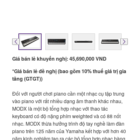
Giá bán lẻ khuyến nghị: 45,690,000 VND
*Giá bán lẻ đề nghị (bao gồm 10% thuế giá trị gia
tăng (GTGT))
Đối với người chơi piano cần một nhạc cụ tập trung
vào piano với rất nhiều dạng âm thanh khác nhau,
MODX là một bộ tổng hợp nhạc với thao tác
keyboard có độ nặng phím weighted và có 88 nốt
nhạc. MODX thừa hưởng trình độ tay nghề làm đàn
piano trên 125 năm của Yamaha kết hợp với hơn 40
năm kinh nghiệm tạo ra các bộ tổng hợp nhạc hàng