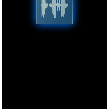
FM-X
FM-X là một công cụ tổng hợp thuần tinh vi tuyệt vời có