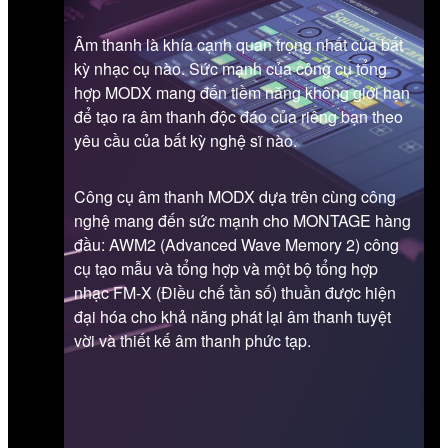
Âm thanh là khía cạnh quan trọng nhất của bất
kỳ nhạc cụ nào. Sức mạnh của công cụ tổng
hợp MODX mang đến tiềm năng không giới hạn
để tạo ra âm thanh độc đáo của riêng bạn theo
yêu cầu của bất kỳ nghệ sĩ nào.
Công cụ âm thanh MODX dựa trên cùng công
nghệ mang đến sức mạnh cho MONTAGE hàng
đầu: AWM2 (Advanced Wave Memory 2) công
cụ tạo mẫu và tổng hợp và một bộ tổng hợp
nhạc FM-X (Điều chế tần số) thuần được hiện
đại hóa cho khả năng phát lại âm thanh tuyệt
vời và thiết kế âm thanh phức tạp.