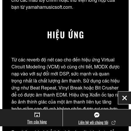
bạn từ yamahamusicsoft.com.
HIỆU ỨNG
Từ các reverb độ nét cao cho đến hiệu ứng Virtual
Circuit Modeling (VCM) vô cùng chi tiết, MODX được
nạp vào với sự đổi mới DSP, sức mạnh và quan
trọng nhất là chất lượng âm thanh. Sử dụng các hiệu
ứng như Beat Repeat, Vinyl Break hoặc Bit Crusher
để có được âm thanh EDM. Hiệu ứng Xoắn ốc tạo ra
Đó
ảo ảnh thính giác của một âm thanh liên tục tăng
hoặc giảm cao độ mà không nhận được sự cao hơn
hoặc thấp hơn.
Tìm cửa hàng
Liên hệ với chúng tôi