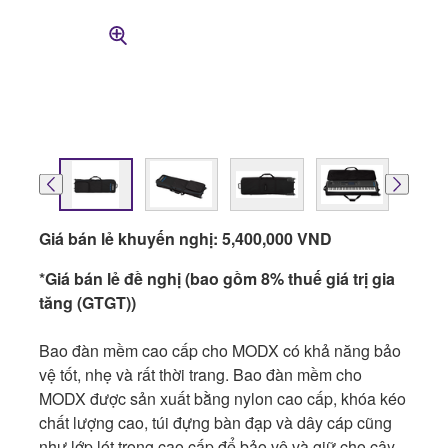
Giá bán lẻ khuyến nghị: 5,400,000 VND
*Giá bán lẻ đề nghị (bao gồm 8% thuế giá trị gia
tăng (GTGT))
Bao đàn mềm cao cấp cho MODX có khả năng bảo
vệ tốt, nhẹ và rất thời trang. Bao đàn mềm cho
MODX được sản xuất bằng nylon cao cấp, khóa kéo
chất lượng cao, túi đựng bàn đạp và dây cáp cũng
như lớp lót trong cao cấp để bảo vệ và giữ cho cây