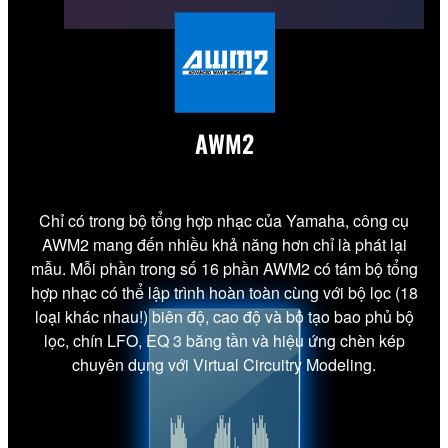
AWM2
Chỉ có trong bộ tổng hợp nhạc của Yamaha, công cụ
AWM2 mang đến nhiều khả năng hơn chỉ là phát lại
mẫu. Mỗi phần trong số 16 phần AWM2 có tám bộ tổng
hợp nhạc có thể lập trình hoàn toàn cùng với bộ lọc (18
loại khác nhau!) biên độ, cao độ và bộ tạo bao phủ bộ
lọc, chín LFO, EQ 3 băng tần và hiệu ứng chèn kép
chuyên dụng với Virtual Circuitry Modeling.