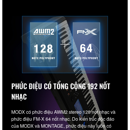
PHỨC ĐIỆU CÓ TỔNG CỘNG 192 NỐT
NHẠC
MODX có phức điệu AWM2 stereo 128 nốt nhạc và
phức điệu FM-X 64 nốt nhạc. Do kiến ​​trúc độc đáo
của MODX và MONTAGE, phức điệu này luôn có