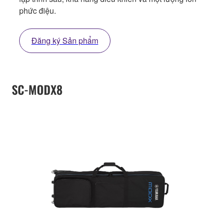
phức điệu.
Đăng ký Sản phẩm
SC-MODX8