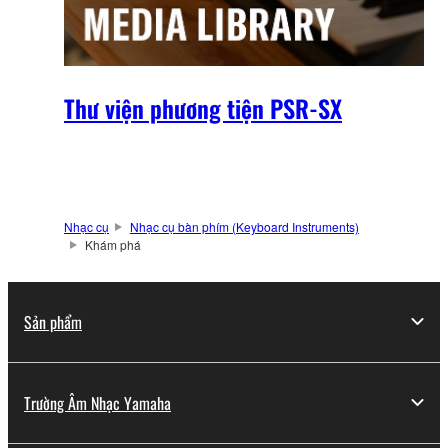
Thư viện phương tiện PSR-SX
Nhạc cụ
Nhạc cụ bàn phím (Keyboard Instruments)
Khám phá
Sản phẩm
Trường Âm Nhạc Yamaha