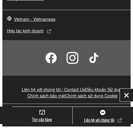
Vietnam - Vietnamese
Hợp tác kinh doanh
Liên hệ với chúng tôi / Contact Us
Điều khoản Sử dụng
Chính sách bảo mật
Chính sách sử dụng Cookie
Đó
© Yamaha Corporation.
Tìm cửa hàng
Liên hệ với chúng tôi