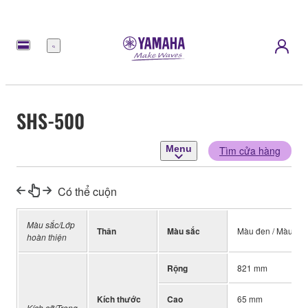
Menu
SHS-500
Menu
Tìm cửa hàng
Có thể cuộn
Màu sắc/Lớp
Thân
Màu sắc
Màu đen / Màu đỏ
hoàn thiện
Rộng
821 mm
Kích thước
Cao
65 mm
Kích cỡ/Trọng