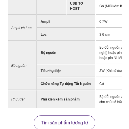
USB TO
Có (MIDI/Âm thanh: 
HOST
Ampli
0,7W
Ampli và Loa
Loa
3,6 cm
Bộ đổi nguồn AC (
Bộ nguồn
nghị) hoặc pin (Sá
hoặc pin Ni-MH có 
Bộ nguồn
Tiêu thụ điện
3W (Khi sử dụng b
Chức năng Tự động Tắt Nguồn
Có
Bộ đổi nguồn AC*,
Phụ Kiện
Phụ kiện kèm sản phẩm
cho chủ sở hữu (*C
Tìm sản phẩm tương tự