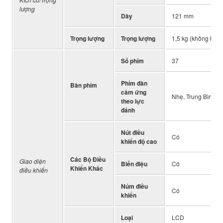
lượng
Dày
121 mm
Trọng lượng
Trọng lượng
1,5 kg (không bao
Số phím
37
Phím đàn
Bàn phím
cảm ứng
Nhẹ, Trung Bình, 
theo lực
đánh
Nút điều
Có
khiển độ cao
Các Bộ Điều
Giao diện
Biến điệu
Có
Khiển Khác
điều khiển
Núm điều
Có
khiển
Loại
LCD