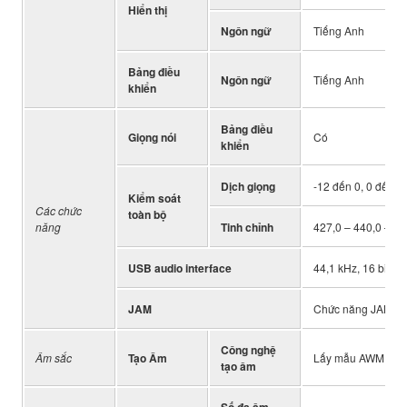
Hiển thị
Ngôn ngữ
Tiếng Anh
Bảng điều
Ngôn ngữ
Tiếng Anh
khiển
Bảng điều
Giọng nói
Có
khiển
Dịch giọng
-12 đến 0, 0 đến +
Kiểm soát
Các chức
toàn bộ
năng
Tinh chỉnh
427,0 – 440,0 – 45
USB audio interface
44,1 kHz, 16 bit, s
JAM
Chức năng JAM (5 
Công nghệ
Âm sắc
Tạo Âm
Lấy mẫu AWM Ste
tạo âm
Số đa âm