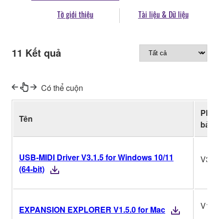
Tờ giới thiệu
Tài liệu & Dữ liệu
11
Kết quả
Có thể cuộn
Phiê
Tên
bản
USB-MIDI Driver V3.1.5 for Windows 10/11
V3.1
(64-bit)
V1.5
EXPANSION EXPLORER V1.5.0 for Mac