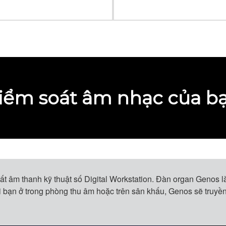
iểm soát âm nhạc của b
t âm thanh kỹ thuật số Digital Workstation. Đàn organ Genos là
hi bạn ở trong phòng thu âm hoặc trên sân khấu, Genos sẽ truy