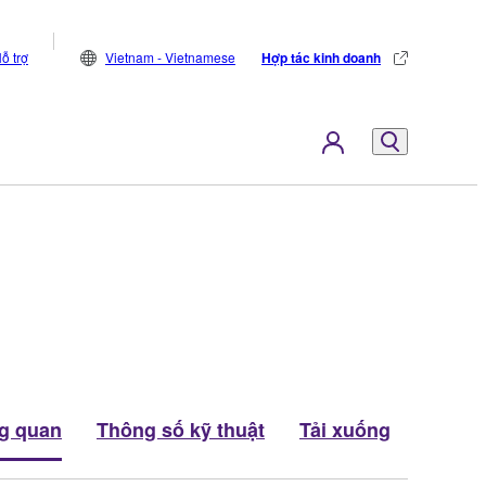
ỗ trợ
Vietnam - Vietnamese
Hợp tác kinh doanh
g quan
Thông số kỹ thuật
Tải xuống