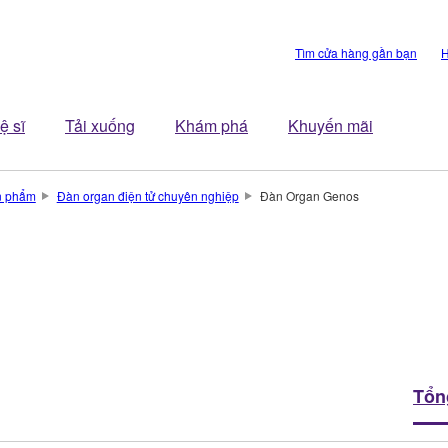
Tìm cửa hàng gần bạn
H
ệ sĩ
Tải xuống
Khám phá
Khuyến mãi
n phẩm
Đàn organ điện tử chuyên nghiệp
Đàn Organ Genos
Tổn