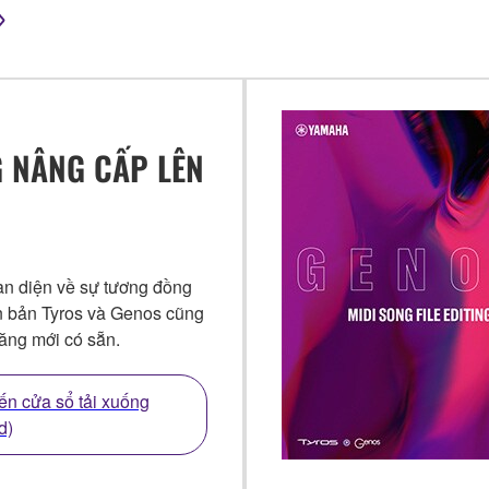
 NÂNG CẤP LÊN
n diện về sự tương đồng
n bản Tyros và Genos cũng
năng mới có sẵn.
đến cửa sổ tải xuống
d)