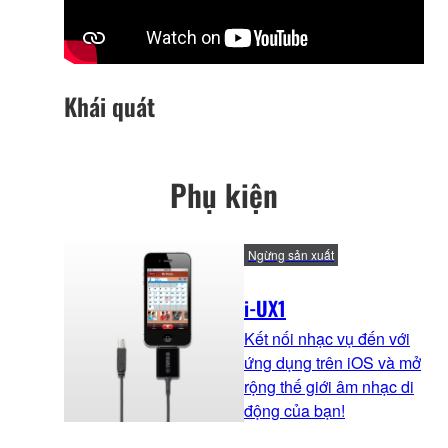
Khái quát
Phụ kiện
Ngừng sản xuất
i-UX1
Kết nối nhạc vụ đến với
ứng dụng trên iOS và mở
rộng thế giới âm nhạc di
động của bạn!