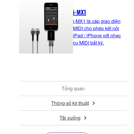
i-MX1
i-MX1 là cáp giao diện
MIDI cho phép kết nối
iPad / iPhone với nhạc
cụ MIDI bất kỳ.
Tổng quan
Thông số kỹ thuật
Tải xuống