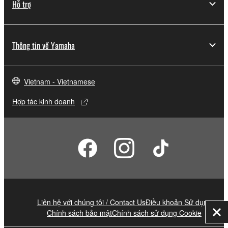
Hỗ trợ
Thông tin về Yamaha
Vietnam - Vietnamese
Hợp tác kinh doanh
Liên hệ với chúng tôi / Contact Us
Điều khoản Sử dụng
Chính sách bảo mật
Chính sách sử dụng Cookie
Đó