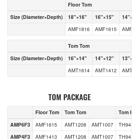
Floor Tom
Size (Diameter×Depth)
18"×16"
16"×15"
14"×13
AMF1816
AMF1615
AMF14
Tom Tom
Size (Diameter×Depth)
16"×14"
14"×12"
13"×10
AMT1614
AMT1412
AMT13
TOM PACKAGE
Floor Tom
Tom Tom
Tom Hol
AMP6F3
AMF1615
AMT1208
AMT1007
TH945B
AMP4F3
AMF1413
AMT1208
AMT1007
TH945B