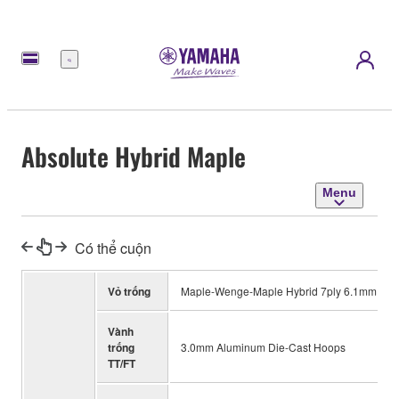
Menu
Absolute Hybrid Maple
Menu
Có thể cuộn
Vỏ trống
Maple-Wenge-Maple Hybrid 7ply 6.1mm (TT, 
Vành
trống
3.0mm Aluminum Die-Cast Hoops
TT/FT