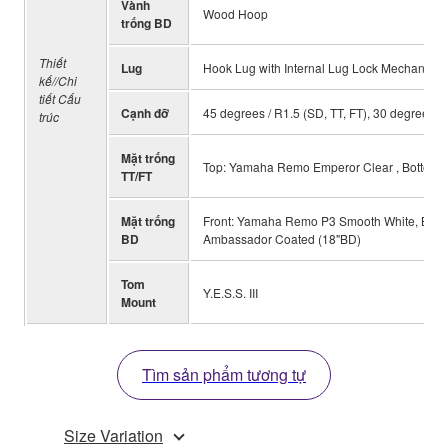
Vành
Wood Hoop
trống BD
Thiết
Lug
Hook Lug with Internal Lug Lock Mechanism
kế//Chi
tiết Cấu
Cạnh đỡ
45 degrees / R1.5 (SD, TT, FT), 30 degrees /
trúc
Mặt trống
Top: Yamaha Remo Emperor Clear , Bottom
TT/FT
Mặt trống
Front: Yamaha Remo P3 Smooth White, Batt
BD
Ambassador Coated (18"BD)
Tom
Y.E.S.S. III
Mount
Tìm sản phẩm tương tự
Size Variation