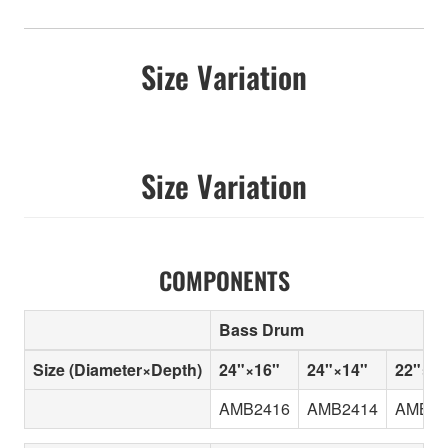
Size Variation
Size Variation
COMPONENTS
Bass Drum
Size (Diameter×Depth)
24"×16"
24"×14"
22"×18
AMB2416
AMB2414
AMB22