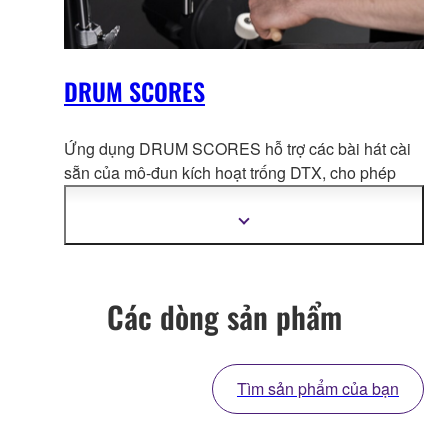
DRUM SCORES
Ứng dụng DRUM SCORES hỗ trợ các bài hát cài
sẵn của mô-đun kích hoạt trống DTX, cho phép
sẵn sàng tải xuống bất
cứ lúc nào. Chúng là
những dụng cụ luyện tập có giá trị cho người chơi
Hiển
thị
và giáo viên dạy chơi trống điện tử DTX.
thêm
thông
tin
Các dòng sản phẩm
Tìm sản phẩm của bạn