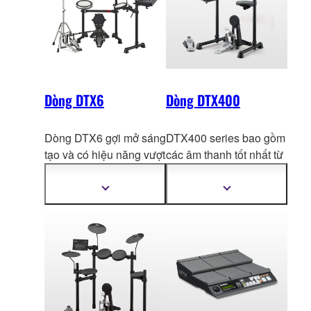
Dòng DTX6
Dòng DTX400
Dòng DTX6 gợi mở sáng
DTX400 series bao gồm
tạo và có hiệu n
ăng vượt
các âm thanh tốt nhất từ
trội với kích thước nhỏ
các model DTX
hàng
gọn.
đầu và có đặc điểm của
Hiển
Hiển
thị
thị
hệ thống thực hành
thêm
thêm
trống tương tác.
thông
thông
tin
tin