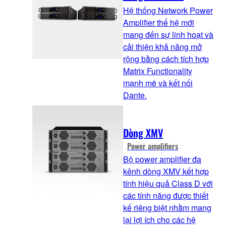
Hệ thống Network Power
Amplifier thế hệ mới
mang đến sự linh hoạt và
cải thiện khả năng mở
rộng bằng cách tích hợp
Matrix Functionality
mạnh mẽ và kết nối
Dante.
Dòng XMV
Power amplifiers
Bộ power amplifier đa
kênh dòng XMV kết hợp
tính hiệu quả Class D với
các tính năng được thiết
kế riêng biệt nhằm mang
lại lợi ích cho các hệ