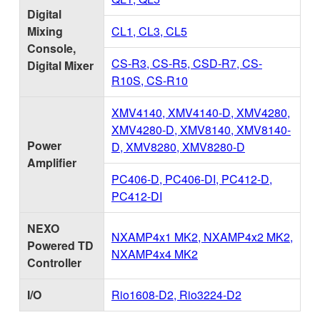
Digital
Mixing
CL1, CL3, CL5
Console,
CS-R3, CS-R5, CSD-R7, CS-
Digital Mixer
R10S, CS-R10
XMV4140, XMV4140-D, XMV4280,
XMV4280-D, XMV8140, XMV8140-
Power
D, XMV8280, XMV8280-D
Amplifier
PC406-D, PC406-DI, PC412-D,
PC412-DI
NEXO
NXAMP4x1 MK2, NXAMP4x2 MK2,
Powered TD
NXAMP4x4 MK2
Controller
I/O
Rio1608-D2, Rio3224-D2