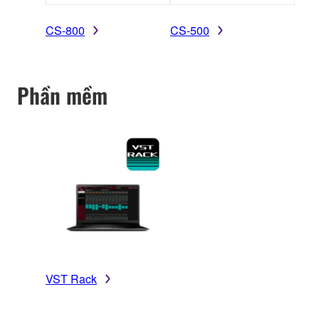
CS-800
CS-500
Phần mềm
VST Rack