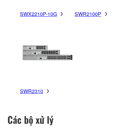
SWX2210P-10G
SWR2100P
SWR2310
Các bộ xử lý