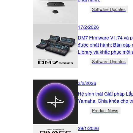
Software Updates
17/2/2026
DM7 Firmware V1.74 và p
được phát hành: Bản cập 
Library và khắc phục một s
Software Updates
3/2/2026
Hệ sinh thái Giải pháp L
Yamaha: Chìa khóa cho tr
Product News
29/1/2026