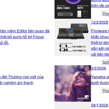
hiện đã c
Pro
12/2/2026
hần mềm Editor liên quan đã
Firmware 
nhật bổ sung hỗ trợ Focus
khắc phục
ố lỗi.
thiết bị d
gắn kết mà
cải tiến li
Sof
3/2/2026
ắp đặt Thương mại mới của
Yamaha qu
ải nghiệm âm thanh
dưới thươ
Pro
28/1/2026