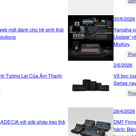
Sof
30/6/2026
web mới dành cho hệ sinh thái
Yamaha và
olutions
Update” n
MixKey
Pro
2/6/2026
ình Tương Lai Của Âm Thanh
Vỏ bọc l
Series nay
Pro
28/4/2026
 ADECIA với giải pháp treo thả
DM7 Firmw
hành: Bản