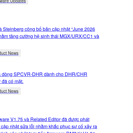
tware Updates
 Steinberg công bố bản cập nhật “June 2026
hằm tăng cường hệ sinh thái MGX/URX/CC1 và
duct News
oa dòng SPCVR-DHR dành cho DHR/CHR
 đã có mặt.
duct News
are V1.75 và Related Editor đã được phát
 cập nhật sửa lỗi nhằm khắc phục sự cố xảy ra