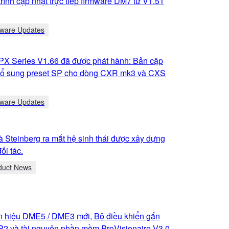
trình cập nhật trực tiếp firmware DM7 từ V1.51
tware Updates
PX Series V1.66 đã được phát hành: Bản cập
bổ sung preset SP cho dòng CXR mk3 và CXS
tware Updates
 Steinberg ra mắt hệ sinh thái được xây dựng
ối tác.
duct News
tín hiệu DME5 / DME3 mới, Bộ điều khiển gắn
2 và tài nguyên phần mềm ProVisionaire V3.0