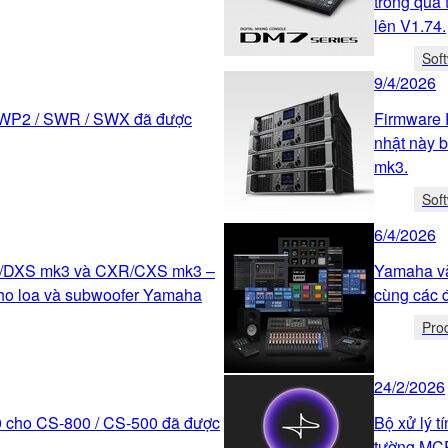
trong quá 
lên V1.74.
Sof
9/4/2026
SWP2 / SWR / SWX đã được
Firmware 
nhật này 
mk3.
Sof
6/4/2026
R/DXS mk3 và CXR/CXS mk3 –
Yamaha và
 cho loa và subwoofer Yamaha
cùng các đ
Pro
24/2/2026
0 cho CS-800 / CS-500 đã được
Bộ xử lý 
tường MCP