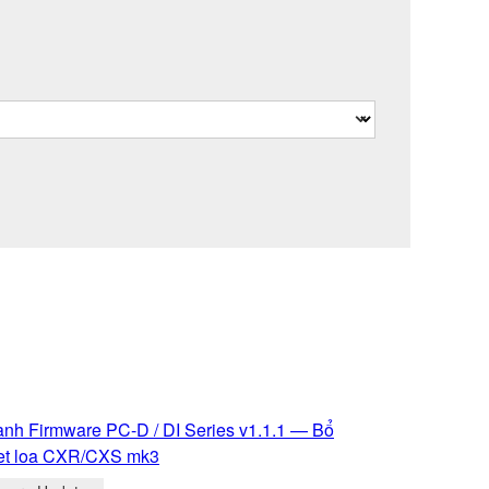
ành Firmware PC-D / DI Series v1.1.1 — Bổ
et loa CXR/CXS mk3