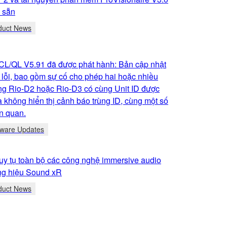
ó sẵn
duct News
CL/QL V5.91 đã được phát hành: Bản cập nhật
 lỗi, bao gồm sự cố cho phép hai hoặc nhiều
òng Rio-D2 hoặc Rio-D3 có cùng Unit ID được
 không hiển thị cảnh báo trùng ID, cùng một số
ên quan.
tware Updates
y tụ toàn bộ các công nghệ immersive audio
ng hiệu Sound xR
duct News