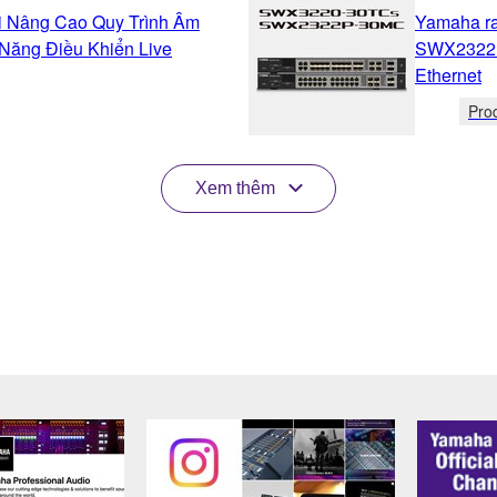
 Nâng Cao Quy Trình Âm
Yamaha ra
Năng Điều Khiển Live
SWX2322P-
Ethernet
Pro
Xem thêm