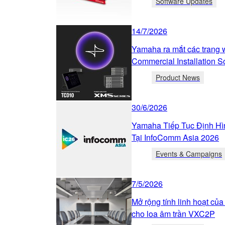
Software Updates
14/7/2026
Yamaha ra mắt các trang 
Commercial Installation S
Product News
30/6/2026
Yamaha Tiếp Tục Định H
Tại InfoComm Asia 2026
Events & Campaigns
7/5/2026
Mở rộng tính linh hoạt của
cho loa âm trần VXC2P