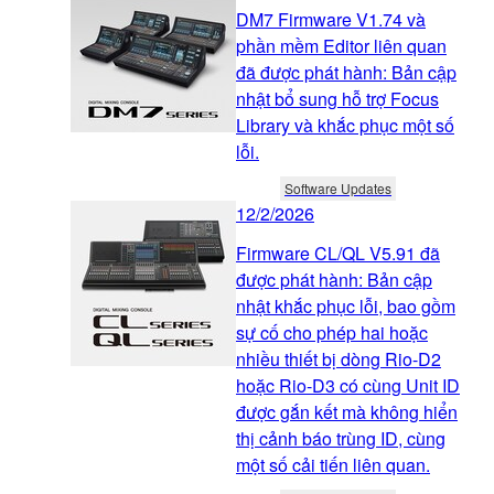
DM7 Firmware V1.74 và
phần mềm Editor liên quan
đã được phát hành: Bản cập
nhật bổ sung hỗ trợ Focus
Library và khắc phục một số
lỗi.
Software Updates
12/2/2026
Firmware CL/QL V5.91 đã
được phát hành: Bản cập
nhật khắc phục lỗi, bao gồm
sự cố cho phép hai hoặc
nhiều thiết bị dòng Rio-D2
hoặc Rio-D3 có cùng Unit ID
được gắn kết mà không hiển
thị cảnh báo trùng ID, cùng
một số cải tiến liên quan.