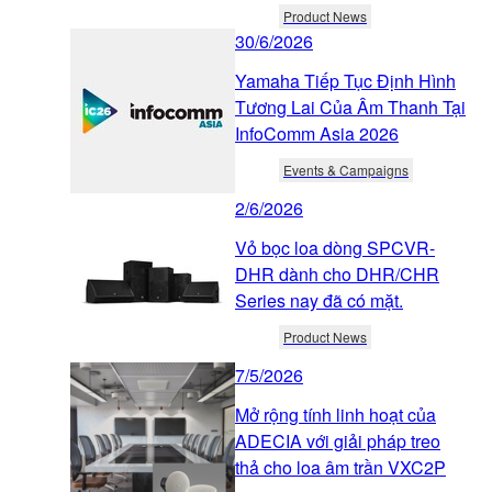
Product News
30/6/2026
Yamaha Tiếp Tục Định Hình
Tương Lai Của Âm Thanh Tại
InfoComm Asia 2026
Events & Campaigns
2/6/2026
Vỏ bọc loa dòng SPCVR-
DHR dành cho DHR/CHR
Series nay đã có mặt.
Product News
7/5/2026
Mở rộng tính linh hoạt của
ADECIA với giải pháp treo
thả cho loa âm trần VXC2P