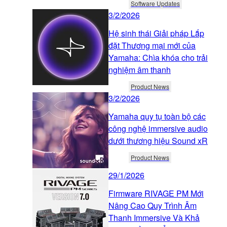
Software Updates
3/2/2026
Hệ sinh thái Giải pháp Lắp
đặt Thương mại mới của
Yamaha: Chìa khóa cho trải
nghiệm âm thanh
Product News
3/2/2026
Yamaha quy tụ toàn bộ các
công nghệ immersive audio
dưới thương hiệu Sound xR
Product News
29/1/2026
Firmware RIVAGE PM Mới
Nâng Cao Quy Trình Âm
Thanh Immersive Và Khả