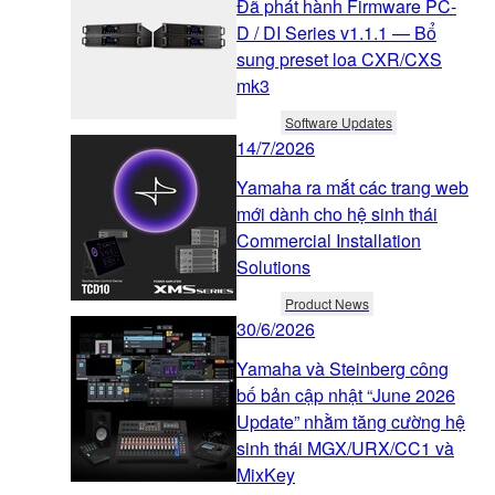
Đã phát hành Firmware PC-
D / DI Series v1.1.1 — Bổ
sung preset loa CXR/CXS
mk3
Software Updates
14/7/2026
Yamaha ra mắt các trang web
mới dành cho hệ sinh thái
Commercial Installation
Solutions
Product News
30/6/2026
Yamaha và Steinberg công
bố bản cập nhật “June 2026
Update” nhằm tăng cường hệ
sinh thái MGX/URX/CC1 và
MixKey