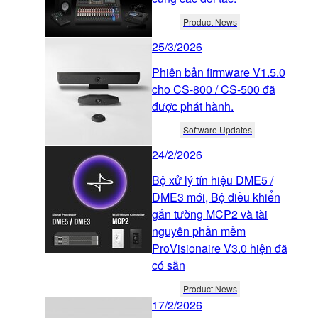
Product News
25/3/2026
Phiên bản firmware V1.5.0
cho CS-800 / CS-500 đã
được phát hành.
Software Updates
24/2/2026
Bộ xử lý tín hiệu DME5 /
DME3 mới, Bộ điều khiển
gắn tường MCP2 và tài
nguyên phần mềm
ProVisionaire V3.0 hiện đã
có sẵn
Product News
17/2/2026