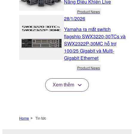
Năng Điều Khiển Live
Product News
28/1/2026
Yamaha ra mắt switch
flagship SWX3220-30TCs và
SWX2322P-30MC hỗ trợ
100/25 Gigabit và Multi-
Gigabit Ethernet
Product News
Xem thêm
Home
Tin tức