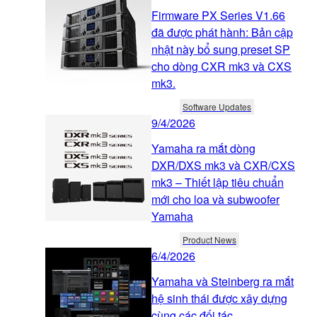
Firmware PX Series V1.66
đã được phát hành: Bản cập
nhật này bổ sung preset SP
cho dòng CXR mk3 và CXS
mk3.
Software Updates
9/4/2026
Yamaha ra mắt dòng
DXR/DXS mk3 và CXR/CXS
mk3 – Thiết lập tiêu chuẩn
mới cho loa và subwoofer
Yamaha
Product News
6/4/2026
Yamaha và Steinberg ra mắt
hệ sinh thái được xây dựng
cùng các đối tác.