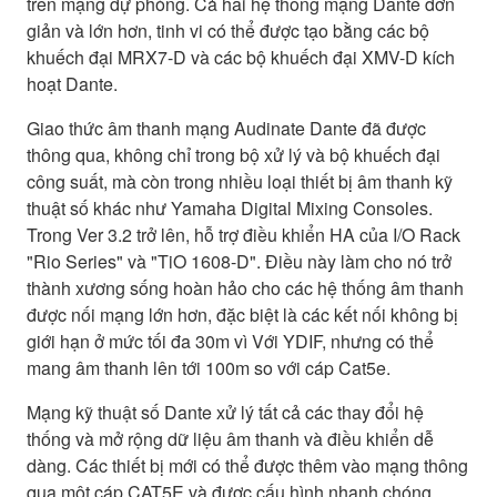
trên mạng dự phòng. Cả hai hệ thống mạng Dante đơn
giản và lớn hơn, tinh vi có thể được tạo bằng các bộ
khuếch đại MRX7-D và các bộ khuếch đại XMV-D kích
hoạt Dante.
Giao thức âm thanh mạng Audinate Dante đã được
thông qua, không chỉ trong bộ xử lý và bộ khuếch đại
công suất, mà còn trong nhiều loại thiết bị âm thanh kỹ
thuật số khác như Yamaha Digital Mixing Consoles.
Trong Ver 3.2 trở lên, hỗ trợ điều khiển HA của I/O Rack
"Rio Series" và "TiO 1608-D". Điều này làm cho nó trở
thành xương sống hoàn hảo cho các hệ thống âm thanh
được nối mạng lớn hơn, đặc biệt là các kết nối không bị
giới hạn ở mức tối đa 30m vì Với YDIF, nhưng có thể
mang âm thanh lên tới 100m so với cáp Cat5e.
Mạng kỹ thuật số Dante xử lý tất cả các thay đổi hệ
thống và mở rộng dữ liệu âm thanh và điều khiển dễ
dàng. Các thiết bị mới có thể được thêm vào mạng thông
qua một cáp CAT5E và được cấu hình nhanh chóng