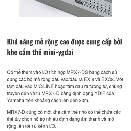
Khả năng mở rộng cao được cung cấp bởi
khe cắm thẻ mini-ygdai
Có thể thêm vào I/O tích hợp MRX7-DS bằng cách sử
dụng các bộ mở rộng đầu vào/đầu ra EXI8 và EXO8. Với
tám đầu vào MIC/LINE hoặc tám đầu ra tương tự, chúng
truyền đến và từ MRX7-D bằng định dạng YDIF của
Yamaha trên khoảng cách lên đến 30m.
MRX7-D cũng có một khe cắm thẻ nhỏ có thể chứa các
thẻ tùy chọn hỗ trợ nhiều định dạng âm thanh và mở
rộng lên tới 16 kênh I/O.