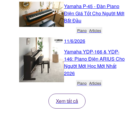
Yamaha P-45 - Đàn Piano
Điện Giá Tốt Cho Người Mới
Bắt Đầu
Piano
Articles
11/6/2026
Yamaha YDP-166 & YDP-
146: Piano Điện ARIUS Cho
Người Mới Học Mới Nhất
2026
Piano
Articles
Xem tất cả