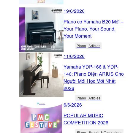
19/6/2026
Piano cơ Yamaha B20 Mới –
Your Piano. Your Sound.
Your Moment
Piano
Articles
11/6/2026
Yamaha YDP-166 & YDP-
146: Piano Điện ARIUS Cho
Người Mới Học Mới Nhất
2026
Piano
Articles
6/6/2026
POPULAR MUSIC
COMPETITION 2026
Piano
Events & Campaigns