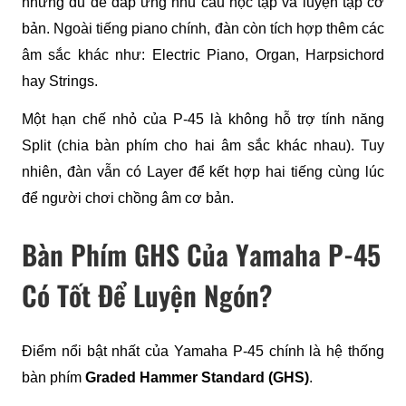
nhưng đủ để đáp ứng nhu cầu học tập và luyện tập cơ 
bản. Ngoài tiếng piano chính, đàn còn tích hợp thêm các 
âm sắc khác như: Electric Piano, Organ, Harpsichord 
hay Strings.
Một hạn chế nhỏ của P-45 là không hỗ trợ tính năng 
Split (chia bàn phím cho hai âm sắc khác nhau). Tuy 
nhiên, đàn vẫn có Layer để kết hợp hai tiếng cùng lúc 
để người chơi chồng âm cơ bản.
Bàn Phím GHS Của Yamaha P-45
Có Tốt Để Luyện Ngón?
Điểm nổi bật nhất của Yamaha P-45 chính là hệ thống 
bàn phím 
Graded Hammer Standard (GHS)
.