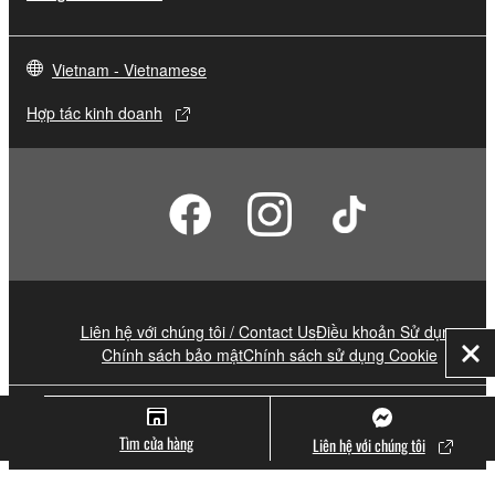
Vietnam - Vietnamese
Hợp tác kinh doanh
Liên hệ với chúng tôi / Contact Us
Điều khoản Sử dụng
Chính sách bảo mật
Chính sách sử dụng Cookie
Đó
© Yamaha Corporation.
Tìm cửa hàng
Liên hệ với chúng tôi