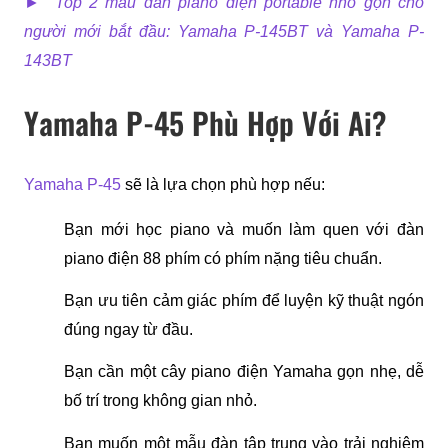
►  
Top 2 mẫu đàn piano điện portable nhỏ gọn cho 
người mới bắt đầu: Yamaha P-145BT và Yamaha P-
143BT
Yamaha P-45 Phù Hợp Với Ai?
Yamaha P-45
 sẽ là lựa chọn phù hợp nếu:
Bạn mới học piano và muốn làm quen với đàn 
piano điện 88 phím có phím nặng tiêu chuẩn.
Bạn ưu tiên cảm giác phím để luyện kỹ thuật ngón 
đúng ngay từ đầu.
Bạn cần một cây piano điện Yamaha gọn nhẹ, dễ 
bố trí trong không gian nhỏ.
Bạn muốn một mẫu đàn tập trung vào trải nghiệm 