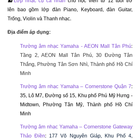
🐳
Lớp nhạc cụ cá nhân
cho học viên từ 12 tuổi trở 
lên 
bao gồm lớp đàn Piano, Keyboard, đàn Guitar, 
Trống, Violin và Thanh nhạc.
Địa điểm áp dụng:
Trường âm nhạc Yamaha - AEON Mall Tân Phú
: 
Tầng 2, AEON Mall Tân Phú, 30 Đường Tân 
Thắng, Phường Tân Sơn Nhì, Thành phố Hồ Chí 
Minh 
Trường âm nhạc Yamaha – Cornerstone Quận 7
: 
35, Lô M7, Đường số 15, Khu phố Phú Mỹ Hưng - 
Midtown, Phường Tân Mỹ, Thành phố Hồ Chí 
Minh
Trường âm nhạc Yamaha – Cornerstone Gateway 
Thảo Điền
: 
177 Võ Nguyên Giáp, Khu Phố 4, 