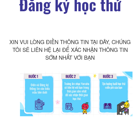
Đăng ký học thử
XIN VUI LÒNG ĐIỀN THÔNG TIN TẠI ĐÂY, CHÚNG
TÔI SẼ LIÊN HỆ LẠI ĐỂ XÁC NHẬN THÔNG TIN
SỚM NHẤT VỚI BẠN