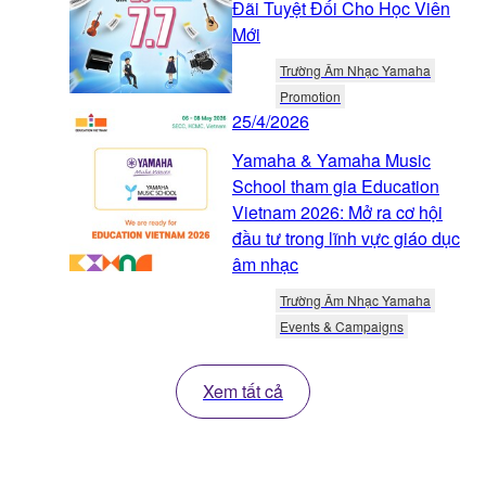
Đãi Tuyệt Đối Cho Học Viên
Mới
Trường Âm Nhạc Yamaha
Promotion
25/4/2026
Yamaha & Yamaha Music
School tham gia Education
Vietnam 2026: Mở ra cơ hội
đầu tư trong lĩnh vực giáo dục
âm nhạc
Trường Âm Nhạc Yamaha
Events & Campaigns
Xem tất cả