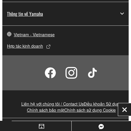
Thông tin về Yamaha
Vietnam - Vietnamese
Hợp tác kinh doanh
Liên hệ với chúng tôi / Contact Us
Điều khoản Sử dụng
Chính sách bảo mật
Chính sách sử dụng Cookie
Đó
© Yamaha Corporation.