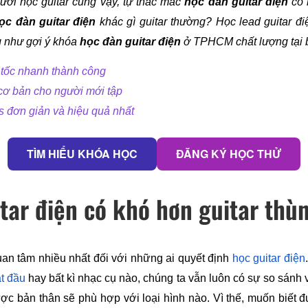
gười học guitar cũng vậy, tự thắc mắc 
học đàn guitar điện
 có
ọc đàn guitar điện
 khác gì guitar thường? Học lead guitar đ
g như gợi ý khóa 
học đàn guitar điện
 ở TPHCM chất lượng tại b
p tốc nhanh thành công
 cơ bản cho người mới tập
s đơn giản và hiệu quả nhất
TÌM HIỂU KHÓA HỌC
ĐĂNG KÝ HỌC THỬ
itar điện có khó hơn guitar thù
an tâm nhiều nhất đối với những ai quyết định 
học guitar điện
t đầu
 hay bất kì nhạc cụ nào, chúng ta vẫn luôn có sự so sánh 
ược bản thân sẽ phù hợp với loại hình nào. Vì thế, muốn biết 