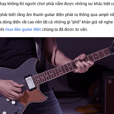
 hay không thì người chơi phải nắm được những sự khác biệt c
hải biết rằng âm thanh guitar điện phát ra thông qua ampli nên
a dòng điện rất cao nên tất cả những gì “phô” khán giả sẽ nghe
hi 
mua đàn guitar điện
 chúng ta đã được tư vấn.