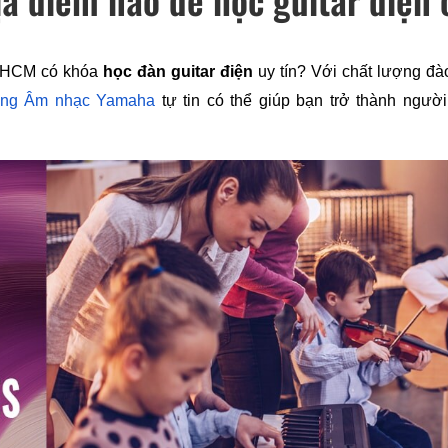
PHCM có khóa 
học đàn guitar điện
 uy tín? Với chất lượng đào
ờng Âm nhạc Yamaha
 tự tin có thể giúp bạn trở thành người