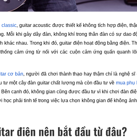
 classic
, guitar acoustic được thiết kế không tích hợp điện, thậ
ng. Mỗi khi gảy dây đàn, không khí trong thân đàn có sự dao đ
 khác nhau. Trong khi đó, guitar điện hoạt động bằng điện. Thâ
thống cảm ứng từ nối với các cuộn cảm ứng quấn quanh lõi. C
itar cơ bản
, người đã chơi thành thạo hay thậm chí là nghệ sĩ 
ầu tư một cây đàn guitar chất lượng mà còn đầu tư về 
mua phụ k
. Bên cạnh đó, không gian cũng được đầu tư vì khi chơi đàn điệ
 học phải tinh tế trong việc lựa chọn không gian để không ản
itar điện nên bắt đầu từ đâu?