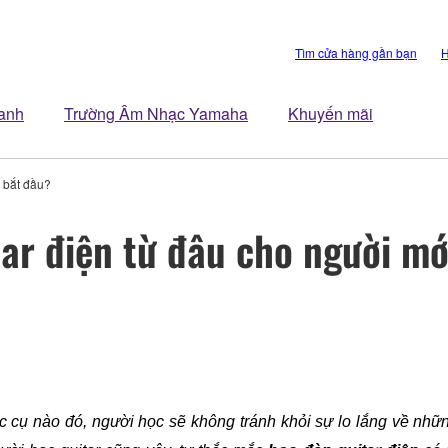
Tìm cửa hàng gần bạn
H
anh
Trường Âm Nhạc Yamaha
Khuyến mãi
i bắt đầu?
ar điện từ đâu cho người mớ
c cụ nào đó, người học sẽ không tránh khỏi sự lo lắng về nh