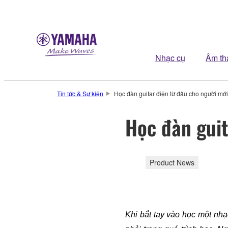
Nhạc cụ
Âm th
Tin tức & Sự kiện
Học đàn guitar điện từ đâu cho người mớ
Học đàn guit
Product News
Khi bắt tay vào học một nhạ