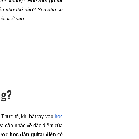
 khó không? 
Học đàn guitar 
iện như thế nào? 
Yamaha sẽ 
ài viết sau.
ng?
. Thực tế, khi bắt tay vào 
học 
và cân nhắc về đặc điểm của 
được 
học đàn guitar điện
 có 