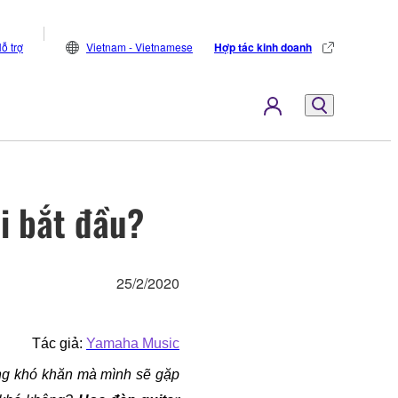
ỗ trợ
Vietnam - Vietnamese
Hợp tác kinh doanh
i bắt đầu?
25/2/2020
Tác giả: 
Yamaha Music
ững khó khăn mà mình sẽ gặp 