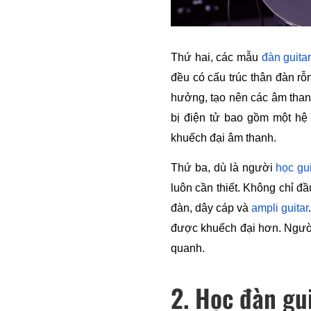
Thứ hai, các mẫu 
đàn guitar
đều có cấu trúc thân đàn rỗ
hưởng, tạo nên các âm thanh
bị điện tử bao gồm một hệ 
khuếch đại âm thanh.
Thứ ba, dù là người 
học gu
luôn cần thiết. Không chỉ đ
đàn, dây cáp và 
ampli guitar
được khuếch đại hơn. Người
quanh.
2. Học đàn gu