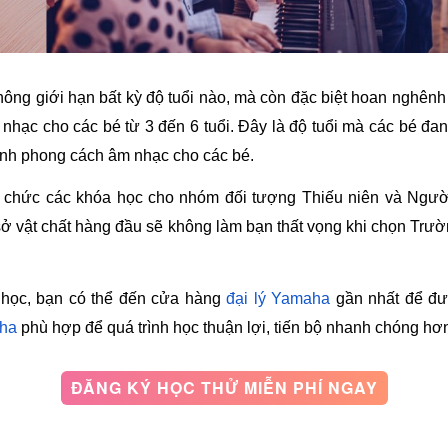
g giới hạn bất kỳ độ tuổi nào, mà còn đặc biệt hoan nghênh c
âm nhạc cho các bé từ 3 đến 6 tuổi. Đây là độ tuổi mà các bé đa
ình phong cách âm nhạc cho các bé.
 chức các khóa học cho nhóm đối tượng Thiếu niên và Người
sở vật chất hàng đầu sẽ không làm bạn thất vọng khi chọn Tr
 học, bạn có thể đến cửa hàng 
đại lý Yamaha
 gần nhất để đư
aha
 phù hợp để quá trình học thuận lợi, tiến bộ nhanh chóng hơ
ĐĂNG KÝ HỌC THỬ MIỄN PHÍ NGAY