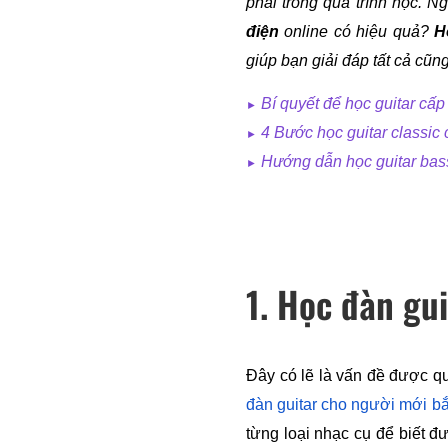
phải trong quá trình học. N
điện
 online có hiệu quả? 
H
giúp bạn giải đáp tất cả cũn
Bí quyết để học guitar cấ
►
4 Bước học guitar classic
►
Hướng dẫn học guitar bas
►
1. Học đàn gu
Đây có lẽ là vấn đề được qu
đàn guitar cho người mới bắ
từng loại nhạc cụ để biết đ