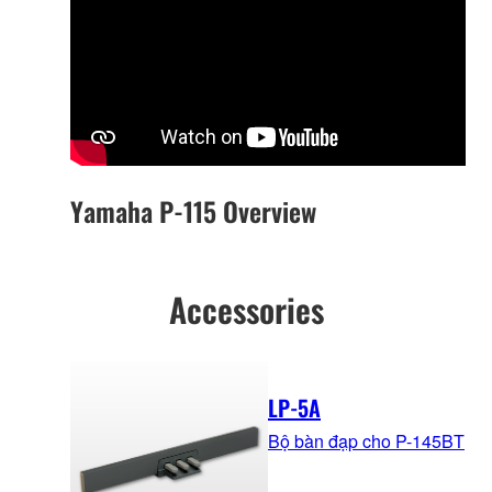
Yamaha P-115 Overview
Accessories
LP-5A
Bộ bàn đạp cho P-145BT