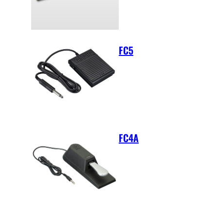
FC5
FC4A