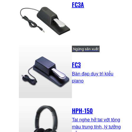
FC3A
Ngừng sản xuất
FC3
Bàn đạp duy trì kiểu
piano
HPH-150
Tai nghe hở tai với tông
màu trung tính, lý tưởng