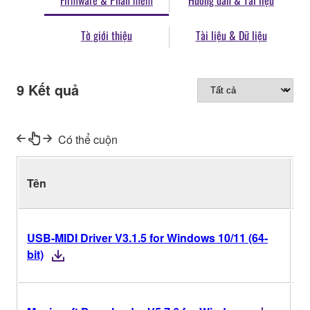
Firmware & Phần mềm
Hướng dẫn & Tài liệu
Tờ giới thiệu
Tài liệu & Dữ liệu
9
Kết quả
Có thể cuộn
P
Tên
b
USB-MIDI Driver V3.1.5 for Windows 10/11 (64-
V
bit)
V