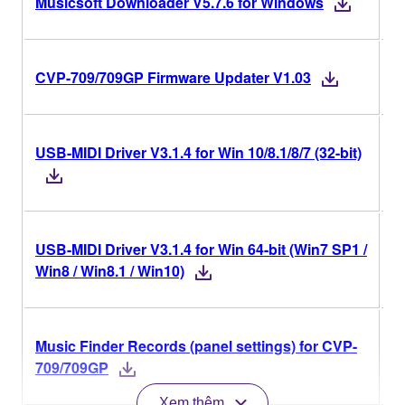
Musicsoft Downloader V5.7.6 for Windows
V
CVP-709/709GP Firmware Updater V1.03
USB-MIDI Driver V3.1.4 for Win 10/8.1/8/7 (32-bit)
V
USB-MIDI Driver V3.1.4 for Win 64-bit (Win7 SP1 /
V
Win8 / Win8.1 / Win10)
Music Finder Records (panel settings) for CVP-
709/709GP
Xem thêm