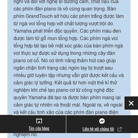
nghĩ và đối với nghệ sĩ dương cầm, chất liệu của
các phím đàn piano là vô cùng quan trọng. Bàn
phím GrandTouch sở hữu các phím trắng được làm
từ ngà voi tổng hợp với chất lượng vượt trội do
Yamaha phát triển độc quyền. Các phím màu đen
được làm từ gỗ mun tổng hợp. Các phím ngà voi
tổng hợp tái tạo bề mặt xúc giác của bàn phím ngà
voi thực sự được sử dụng trong những cây đàn
piano cơ cổ. Nó có tính năng thấm hút cao giúp
ngăn chặn tình trạng các ngón tay bị trượt sau
nhiều giờ luyện tập nhưng vẫn giữ được kết cấu và
cảm giác lý tưởng. Kết quả từ hơn một thế kỉ thử
nghiệm khi chế tạo piano cơ từ công nghệ độc
quyền Yamaha đã tạo ra được bàn phím mang lại
cảm giác tự nhiên và thoải mái. Ngoài ra, vẻ ngoài
Đó
và kết cấu tinh xảo của các phím đàn piano điện
Yamaha Clavinova chắc chắn sẽ truyền cảm hứng
cho nghệ sĩ dương cầm ngay từ thời điểm họ trải
Tìm cửa hàng
Liên hệ với chúng tôi
nghiệm nó.