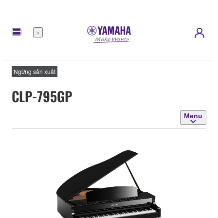
Menu
Ngừng sản xuất
CLP-795GP
Menu