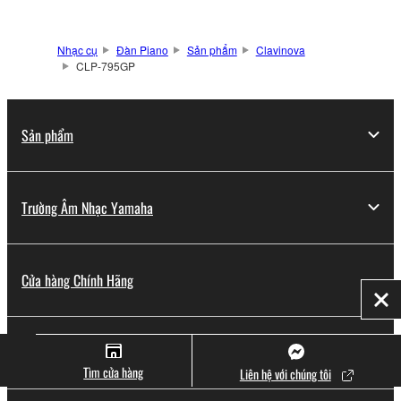
Nhạc cụ
Đàn Piano
Sản phẩm
Clavinova
CLP-795GP
Sản phẩm
Trường Âm Nhạc Yamaha
Cửa hàng Chính Hãng
Đó
Khuyến mãi
Tìm cửa hàng
Liên hệ với chúng tôi