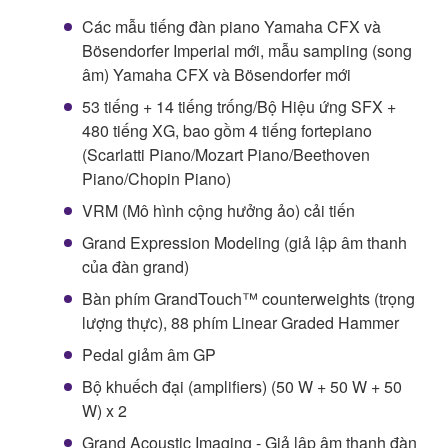
Các mẫu tiếng đàn piano Yamaha CFX và
Bösendorfer Imperial mới, mẫu sampling (song
âm) Yamaha CFX và Bösendorfer mới
53 tiếng + 14 tiếng trống/Bộ Hiệu ứng SFX +
480 tiếng XG, bao gồm 4 tiếng fortepiano
(Scarlatti Piano/Mozart Piano/Beethoven
Piano/Chopin Piano)
VRM (Mô hình cộng hưởng ảo) cải tiến
Grand Expression Modeling (giả lập âm thanh
của đàn grand)
Bàn phím GrandTouch™ counterweights (trọng
lượng thực), 88 phím Linear Graded Hammer
Pedal giảm âm GP
Bộ khuếch đại (amplifiers) (50 W + 50 W + 50
W) x 2
Grand Acoustic Imaging - Giả lập âm thanh đàn