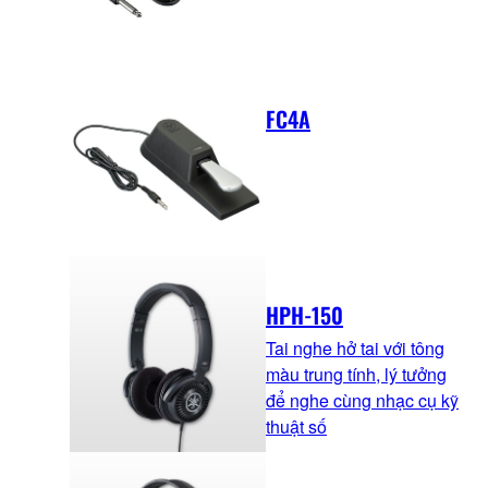
FC4A
HPH-150
Tai nghe hở tai với tông
màu trung tính, lý tưởng
để nghe cùng nhạc cụ kỹ
thuật số