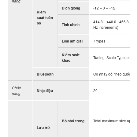
năng
Dịch giọng
-12 ‒ 0 ‒ +12
Kiểm
soát toàn
414.8 ‒ 440.0 - 466.8 Hz (
bộ
Tinh chỉnh
Hz increments)
Loại âm giai
7 types
Kiểm soát
Tuning, Scale Type, etc.
khác
Bluetooth
Có (thay đổi theo quốc gia
Chức
Nhịp điệu
20
năng
Bộ nhớ trong
Total maximum size appro
Lưu trữ