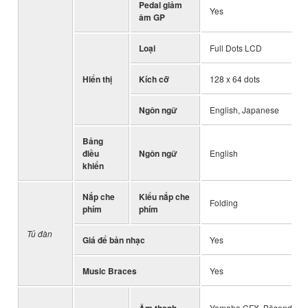
Pedal giảm
Yes
âm GP
Loại
Full Dots LCD
Hiển thị
Kích cỡ
128 x 64 dots
Ngôn ngữ
English, Japanese
Bảng
điều
Ngôn ngữ
English
khiển
Nắp che
Kiểu nắp che
Folding
phím
phím
Tủ đàn
Giá để bản nhạc
Yes
Music Braces
Yes
Âm thanh
Yamaha CFX, Bösendorfer 