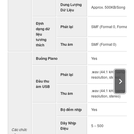
Dung Lượng
Approx. 500KB/Song
Dữ Liệu
Định
Phát lại
SMF (Format 0, Format 1)
dạng dữ
liệu
tương
Thu âm
SMF (Format 0)
thích
Buồng Piano
Yes
.wav (44.1 kHz sample rate
Phát lại
resolution, stereo)
Đầu thu
âm USB
.wav (44.1 kHz sample rate
Thu âm
resolution, stereo)
Bộ đếm nhịp
Yes
Dãy Nhịp
5 ‒ 500
Điệu
Các chức