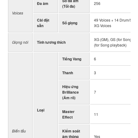
Số đa âm
Đa âm
256
(Tối đa)
Voices
Cài đặt
49 Voices + 14 Drum/SFX 
Số giọng
sẵn
XG Voices
XG (GM), GS (for Song pl
Giọng nói
Tính tương thích
(for Song playback)
Tiếng Vang
6
Thanh
3
Hiệu ứng
Brilliance
7
(Âm rõ)
Loại
Master
11
Effect
Biến tấu
Kiểm soát
âm thông
Yes