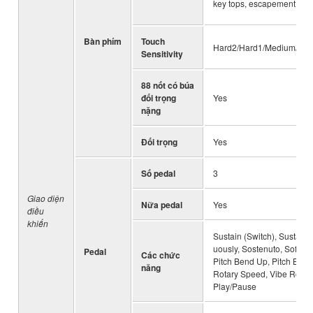
key tops, escapement
Bàn phím
Touch
Hard2/Hard1/Medium/Soft1
Sensitivity
88 nốt có búa
đối trọng
Yes
nặng
Đối trọng
Yes
Số pedal
3
Giao diện
Nữa pedal
Yes
điều
khiển
Sustain (Switch), Sustain 
uously, Sostenuto, Soft, E
Pedal
Các chức
Pitch Bend Up, Pitch Ben
năng
Rotary Speed, Vibe Rotor
Play/Pause