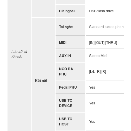
Đĩa ngoài
USB flash drive
Tai nghe
Standard stereo phone jac
MIDI
[IN] [OUT] [THRU]
Lưu trữ và
AUX IN
Stereo Mini
Kết nối
NGÕ RA
[L/L+R] [R]
PHỤ
Kết nối
Pedal PHỤ
Yes
USB TO
Yes
DEVICE
USB TO
Yes
HOST