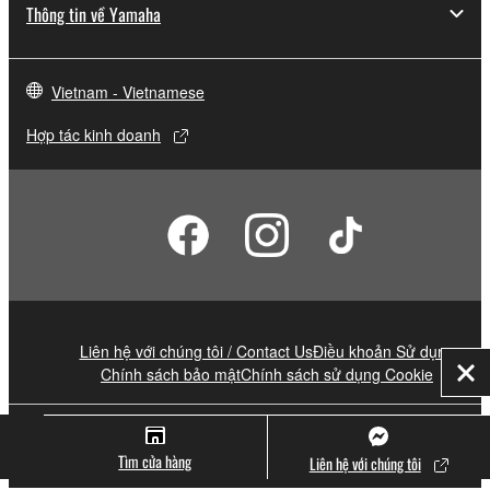
Thông tin về Yamaha
Vietnam - Vietnamese
Hợp tác kinh doanh
Liên hệ với chúng tôi / Contact Us
Điều khoản Sử dụng
Chính sách bảo mật
Chính sách sử dụng Cookie
Đó
© Yamaha Corporation.
Tìm cửa hàng
Liên hệ với chúng tôi