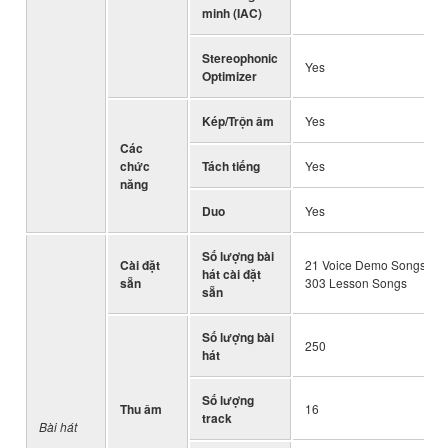
minh (IAC)
Stereophonic
Yes
Optimizer
Kép/Trộn âm
Yes
Các
chức
Tách tiếng
Yes
năng
Duo
Yes
Số lượng bài
Cài đặt
21 Voice Demo Songs + 50
hát cài đặt
sẵn
303 Lesson Songs
sẵn
Số lượng bài
250
hát
Số lượng
Thu âm
16
track
Bài hát