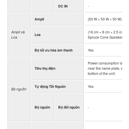
DC IN
-
Ampli
(50 W + 50 W + 50 W) x 2
Ampli và
(16 cm + 8 cm + 2.5 cm (d
Loa
Loa
Spruce Cone Speaker
Bộ tối ưu hóa âm thanh
Yes
Power consumption is des
Tiêu thụ điện
near the name plate, which
bottom of the unit.
Tự động Tắt Nguồn
Yes
Bộ nguồn
Bộ nguồn
Bộ đổi nguồn
-