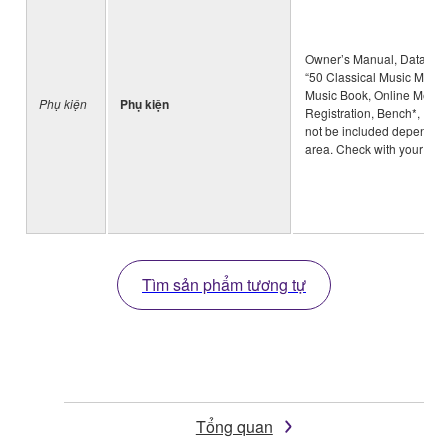
Owner’s Manual, Data List
“50 Classical Music Maste
Music Book, Online Memb
Phụ kiện
Phụ kiện
Registration, Bench*, Pow
not be included dependin
area. Check with your Ya
Tìm sản phẩm tương tự
Tổng quan