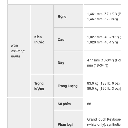
1,461 mm (57-1/2") (Polish
Rộng
1,467 mm (57-3/4"))
Kích
1,027 mm (40-7/16") (Polis
Cao
thước
1,029 mm (40-1/2"))
Kích
cỡ/Trọng
lượng
477 mm (18-3/4") (Polished
Dày
mm (18-3/4"))
Trọng
83.0 kg (183 lb, 0 oz) (Poli
Trọng lượng
lượng
89.0 kg (196 lb, 3 oz)]
Số phím
88
GrandTouch Keyboard: w
Phân loại
(white only), synthetic eb