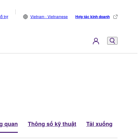
ỗ trợ
Vietnam - Vietnamese
Hợp tác kinh doanh
g quan
Thông số kỹ thuật
Tải xuống