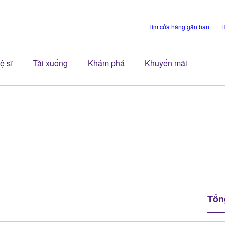
Tìm cửa hàng gần bạn
H
ệ sĩ
Tải xuống
Khám phá
Khuyến mãi
Tổn