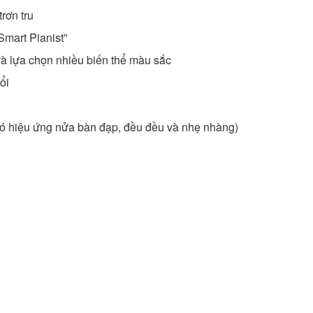
rơn tru
mart Pianist”
và lựa chọn nhiều biến thể màu sắc
ổi
ó hiệu ứng nửa bàn đạp, đều đều và nhẹ nhàng)