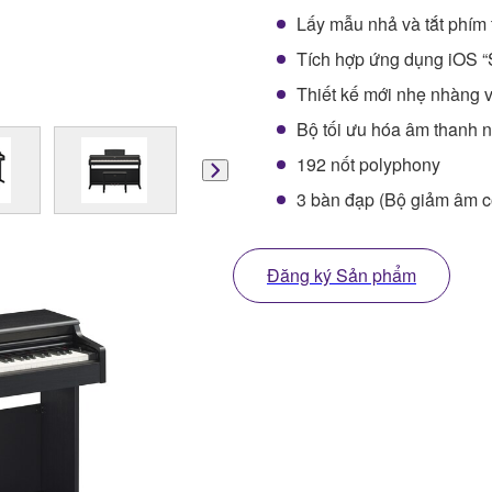
Lấy mẫu nhả và tắt phím t
Tích hợp ứng dụng iOS “S
Thiết kế mới nhẹ nhàng 
Bộ tối ưu hóa âm thanh n
192 nốt polyphony
3 bàn đạp (Bộ giảm âm c
Đăng ký Sản phẩm