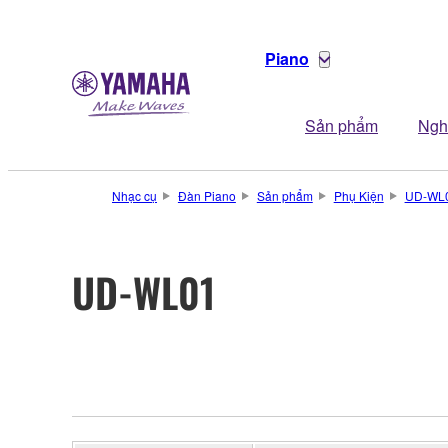
Piano
Sản phẩm
Ngh
Nhạc cụ
Đàn Piano
Sản phẩm
Phụ Kiện
UD-WL
UD-WL01