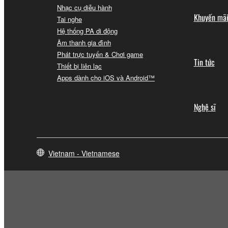
Nhạc cụ diễu hành
Khuyến mã
Tai nghe
Hệ thống PA di động
Âm thanh gia đình
Phát trực tuyến & Chơi game
Tin tức
Thiết bị liên lạc
Apps dành cho iOS và Android™
Nghệ sĩ
Vietnam - Vietnamese