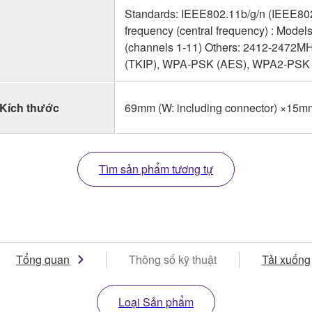
Standards: IEEE802.11b/g/n (IEEE802
frequency (central frequency) : Mode
(channels 1-11) Others: 2412-2472M
(TKIP), WPA-PSK (AES), WPA2-PSK
Kích thước
69mm (W: including connector) ×15m
Tìm sản phẩm tương tự
Tổng quan
Thông số kỹ thuật
Tải xuống
Loại Sản phẩm