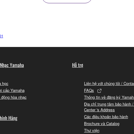
01
 Nhạc Yamaha
Hỗ trợ
 học
Liên hệ với chúng tôi / Cont
hi cấp Yamaha
FAQs
 động hòa nhạc
Thông tin về đăng ký Yamah
Địa chỉ trung tâm bảo hành /
Center 's Address
Các điều khoản bảo hành
hính Hãng
Brochure và Catalog
Thư viện