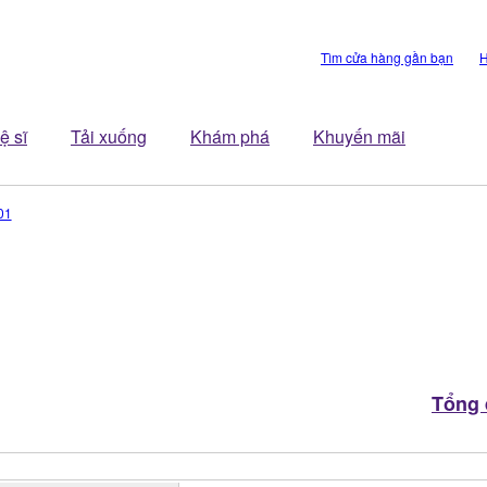
Tìm cửa hàng gần bạn
H
ệ sĩ
Tải xuống
Khám phá
Khuyến mãi
01
Tổng