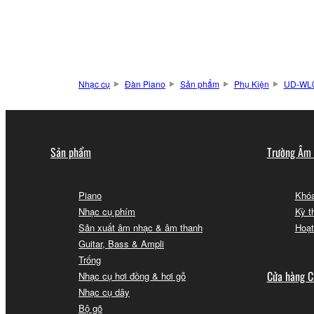
Nhạc cụ
Đàn Piano
Sản phẩm
Phụ Kiện
UD-WL
Sản phẩm
Trường Âm
Piano
Khóa
Nhạc cụ phím
Kỳ t
Sản xuất âm nhạc & âm thanh
Hoạt
Guitar, Bass & Ampli
Trống
Cửa hàng C
Nhạc cụ hơi đồng & hơi gỗ
Nhạc cụ dây
Bộ gõ