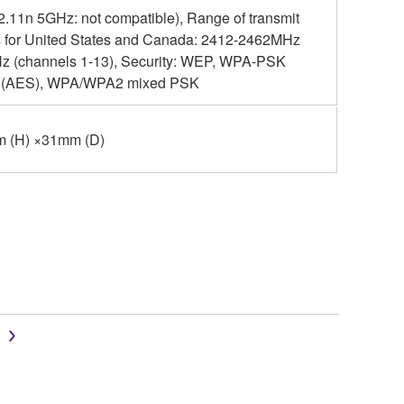
.11n 5GHz: not compatible), Range of transmit
ls for United States and Canada: 2412-2462MHz
Hz (channels 1-13), Security: WEP, WPA-PSK
 (AES), WPA/WPA2 mixed PSK
m (H) ×31mm (D)