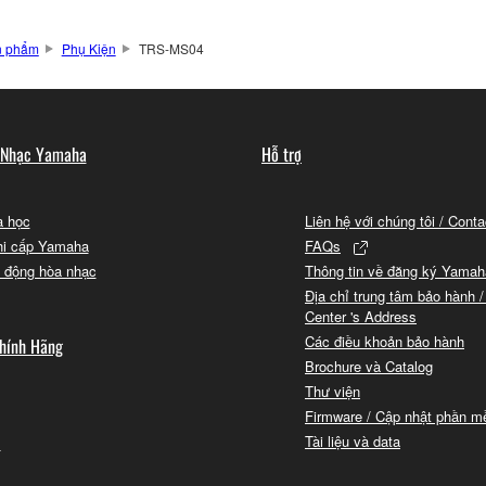
n phẩm
Phụ Kiện
TRS-MS04
 Nhạc Yamaha
Hỗ trợ
 học
Liên hệ với chúng tôi / Cont
hi cấp Yamaha
FAQs
 động hòa nhạc
Thông tin về đăng ký Yamah
Địa chỉ trung tâm bảo hành /
Center 's Address
Các điều khoản bảo hành
hính Hãng
Brochure và Catalog
Thư viện
Firmware / Cập nhật phần 
i
Tài liệu và data