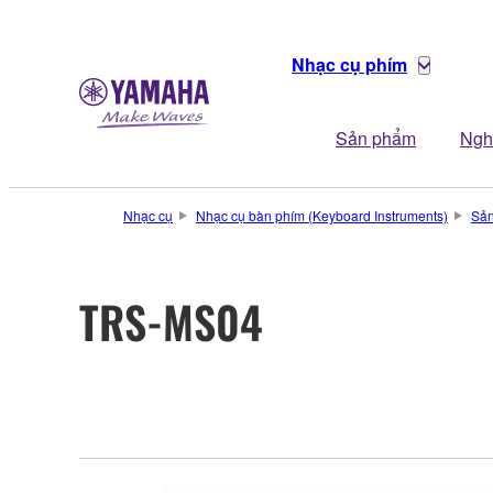
Nhạc cụ phím
Sản phẩm
Ngh
Nhạc cụ
Nhạc cụ bàn phím (Keyboard Instruments)
Sả
TRS-MS04