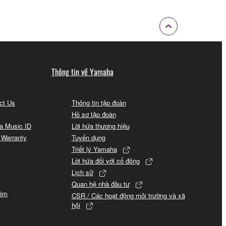
Thông tin về Yamaha
act Us
Thông tin tập đoàn
Hồ sơ tập đoàn
a Music ID
Lời hứa thương hiệu
 Warranty
Tuyển dụng
Triết lý Yamaha
Lời hứa đối với cổ đông
Lịch sử
Quan hệ nhà đầu tư
mềm
CSR / Các hoạt động môi trường và xã
hội