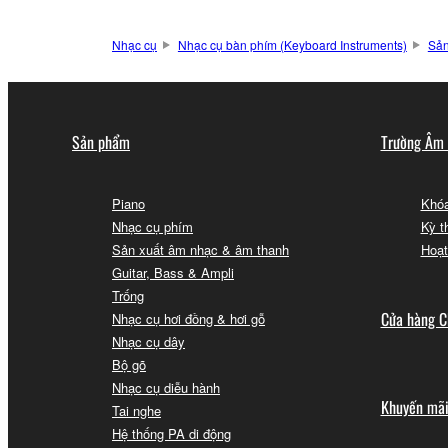
Nhạc cụ
Nhạc cụ bàn phím (Keyboard Instruments)
Sả
Sản phẩm
Trường Âm
Piano
Khóa
Nhạc cụ phím
Kỳ t
Sản xuất âm nhạc & âm thanh
Hoạt
Guitar, Bass & Ampli
Trống
Cửa hàng C
Nhạc cụ hơi đồng & hơi gỗ
Nhạc cụ dây
Bộ gõ
Nhạc cụ diễu hành
Khuyến mã
Tai nghe
Hệ thống PA di động