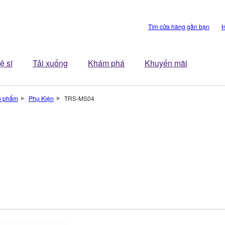
Tìm cửa hàng gần bạn
H
ệ sĩ
Tải xuống
Khám phá
Khuyến mãi
n phẩm
Phụ Kiện
TRS-MS04