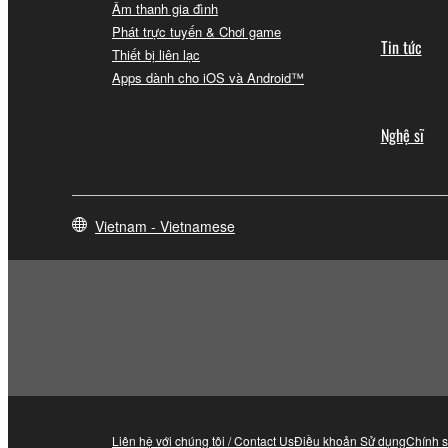
Âm thanh gia đình
Phát trực tuyến & Chơi game
Tin tức
Thiết bị liên lạc
Apps dành cho iOS và Android™
Nghệ sĩ
Vietnam - Vietnamese
Liên hệ với chúng tôi / Contact Us
Điều khoản Sử dụng
Chính 