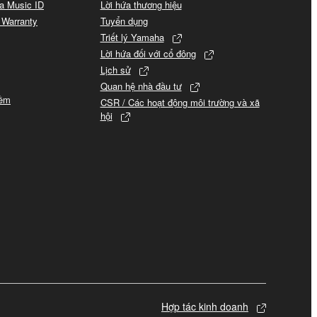
a Music ID
Lời hứa thương hiệu
 Warranty
Tuyển dụng
Triết lý Yamaha
Lời hứa đối với cổ đông
Lịch sử
Quan hệ nhà đầu tư
mềm
CSR / Các hoạt động môi trường và xã
hội
Hợp tác kinh doanh