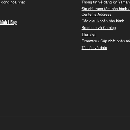
 động hòa nhạc
Thông tin về đăng ký Yamah
Địa chỉ trung tâm bảo hành /
Center 's Address
Các điều khoản bảo hành
hính Hãng
Brochure và Catalog
Thư viện
Firmware / Cập nhật phần 
i
Tài liệu và data