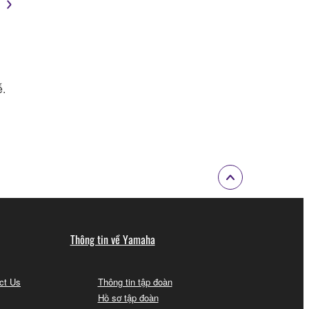
ế.
Thông tin về Yamaha
act Us
Thông tin tập đoàn
Hồ sơ tập đoàn