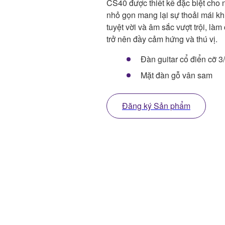
CS40 được thiết kế đặc biệt cho 
nhỏ gọn mang lại sự thoải mái khi
tuyệt vời và âm sắc vượt trội, làm
trở nên đầy cảm hứng và thú vị.
Đàn guitar cổ điển cỡ 3
Mặt đàn gỗ vân sam
Đăng ký Sản phẩm