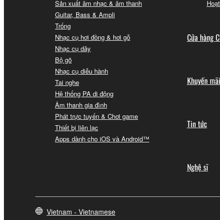
Sản xuất âm nhạc & âm thanh
Hoạt
Guitar, Bass & Ampli
Trống
Cửa hàng C
Nhạc cụ hơi đồng & hơi gỗ
Nhạc cụ dây
Bộ gõ
Nhạc cụ diễu hành
Khuyến mã
Tai nghe
Hệ thống PA di động
Âm thanh gia đình
Phát trực tuyến & Chơi game
Tin tức
Thiết bị liên lạc
Apps dành cho iOS và Android™
Nghệ sĩ
Vietnam - Vietnamese