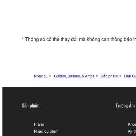
* Thông số có thể thay đổi mà không cần thông báo t
Nhạc cụ
Guitars, Basses, & Amps
Sản phẩm
Đàn Gu
Sản phẩm
Trường Âm
Piano
Khóa
Nhạc cụ phím
Kỳ t