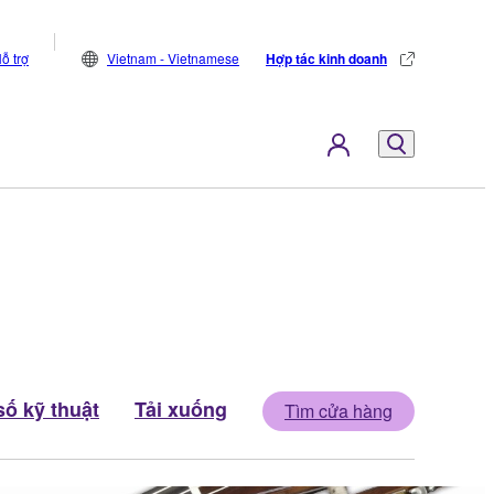
ỗ trợ
Vietnam - Vietnamese
Hợp tác kinh doanh
ố kỹ thuật
Tải xuống
Tìm cửa hàng