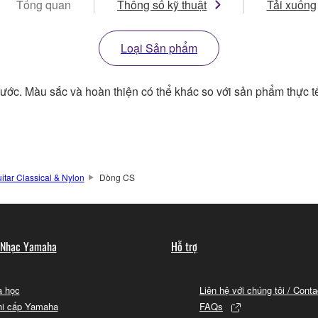
Tổng quan
Thông số kỹ thuật
Tải xuống
Loại Sản phẩm
rước. Màu sắc và hoàn thiện có thể khác so với sản phẩm thực t
itar Classical & Nylon
Dòng CS
 Nhạc Yamaha
Hỗ trợ
 học
Liên hệ với chúng tôi / Cont
hi cấp Yamaha
FAQs