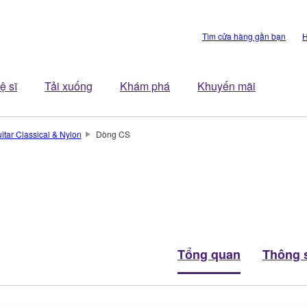
Tìm cửa hàng gần bạn
H
ệ sĩ
Tải xuống
Khám phá
Khuyến mãi
itar Classical & Nylon
Dòng CS
Tổng quan
Thông s