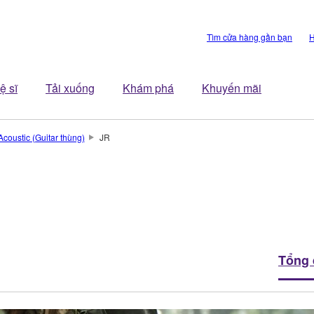
Tìm cửa hàng gần bạn
H
ệ sĩ
Tải xuống
Khám phá
Khuyến mãi
Acoustic (Guitar thùng)
JR
Tổng