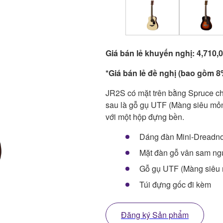
Giá bán lẻ khuyến nghị: 4,710
*Giá bán lẻ đề nghị (bao gồm 8%
JR2S có mặt trên bằng Spruce chắ
sau là gỗ gụ UTF (Màng siêu mỏn
với một hộp đựng bền.
Dáng đàn Mini-Dreadn
Mặt đàn gỗ vân sam ng
Gỗ gụ UTF (Màng siêu 
Túi đựng gốc đi kèm
Đăng ký Sản phẩm