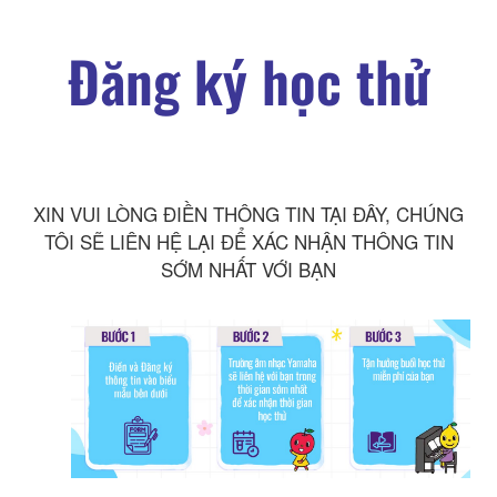
Đăng ký học thử
XIN VUI LÒNG ĐIỀN THÔNG TIN TẠI ĐÂY, CHÚNG
TÔI SẼ LIÊN HỆ LẠI ĐỂ XÁC NHẬN THÔNG TIN
SỚM NHẤT VỚI BẠN