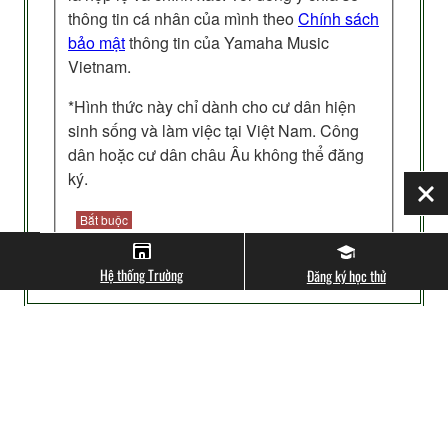
thông tin cá nhân của mình theo
Chính sách
bảo mật
thông tin của Yamaha Music
Vietnam.
*Hình thức này chỉ dành cho cư dân hiện
sinh sống và làm việc tại Việt Nam. Công
dân hoặc cư dân châu Âu không thể đăng
ký.
Đó
Bắt buộc
Vâng, tôi đồng ý
Hệ thống Trường
Đăng ký học thử