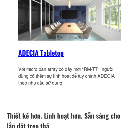
tin
ADECIA Tabletop
Với micro bàn array có dây mới "RM-TT", người
dùng có thêm sự linh hoạt để tùy chỉnh ADECIA
theo nhu cầu sử dụng.
Thiết kế hơn. Linh hoạt hơn. Sẵn sàng cho
lắp đặt treo thả.