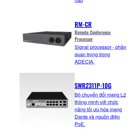
nào
RM-CR
Remote Conference
Processor
Signal processor - phần
quan trọng trong
ADECIA.
SWR2311P-10G
Bộ chuyển đổi mạng L2
thông minh với chức
năng tối ưu hóa mạng
Dante và nguồn điện
PoE.