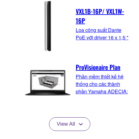
VXL1B-16P/ VXL1W-
16P
Loa công suất Dante
PoE với driver 16 x 1,5 "
ProVisionaire Plan
Phần mềm thiết kế hệ
thống cho các thành
phần Yamaha ADECIA:
View All