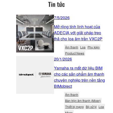
Tin tức
7/5/2026
Mở rộng tính linh hoạt của
ADECIA với giải pháp treo
thả cho loa âm trần VXC2P
Âm thanh
Loa
Phụ kiện
Product News
20/1/2026
Yamaha ra mắt dữ liệu BIM
cho các sản phẩm âm thanh
chuyên nghiệp trên nền tảng
BIMobject
Âm thanh
Bàn trộn âm thanh (Mixer)
Thiết bị mạng
Bộ xử lý
Loa
Micro