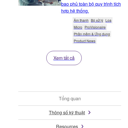
bao phủ toàn bộ quy trình tích
hợp hệ thống.
Âm thanh
Bộ xử lý
Loa
Micro
ProVisionaire
Phần mềm & Ứng dụng
Product News
Xem tất cả
Tổng quan
Thông số kỹ thuật
Resources