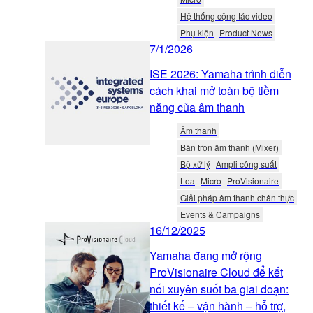
Hệ thống cộng tác video
Phụ kiện
Product News
7/1/2026
ISE 2026: Yamaha trình diễn
cách khai mở toàn bộ tiềm
năng của âm thanh
Âm thanh
Bàn trộn âm thanh (Mixer)
Bộ xử lý
Ampli công suất
Loa
Micro
ProVisionaire
Giải pháp âm thanh chân thực
Events & Campaigns
16/12/2025
Yamaha đang mở rộng
ProVisionaire Cloud để kết
nối xuyên suốt ba giai đoạn:
thiết kế – vận hành – hỗ trợ,