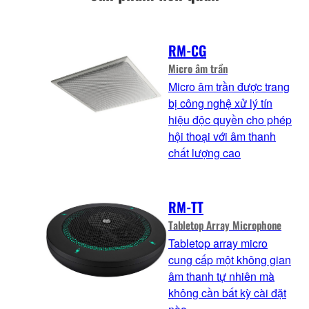
RM-CG
Micro âm trần
Micro âm trần được trang
bị công nghệ xử lý tín
hiệu độc quyền cho phép
hội thoại với âm thanh
chất lượng cao
RM-TT
Tabletop Array Microphone
Tabletop array micro
cung cấp một không gian
âm thanh tự nhiên mà
không cần bất kỳ cài đặt