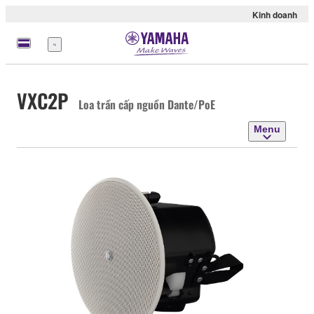
Kinh doanh
Menu
VXC2P
Loa trần cấp nguồn Dante/PoE
Menu