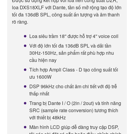
Được sử dụng kết hợp với loa liền công suất DZR,
loa DXS18XLF với Dante, tần số mở rộng tạo độ lớn
tối đa 136dB SPL, công suất ấn tượng và âm thanh
rõ ràng.
Loa siêu trầm 18'' được hỗ trợ 4'' voice coil
Với độ lớn tối đa 136dB SPL và dải tần
30Hz-150Hz, sản phẩm rất phù hợp nhu
cầu hiện nay
Tích hợp Ampli Class - D tạo công suất tối
ưu 1600W
DSP 96kHz cho chất âm chi tiết với độ trễ
thấp nhất
Trang bị Dante I / O (2in / 2out) và tính năng
SRC (sample rate conversion) tương thích
với thiết bị 48kHz
Màn hình LCD giúp dễ dàng truy cập DSP,