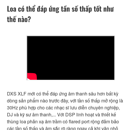
Loa có thể đáp ứng tần số thấp tốt như
thế nào?
DXS XLF mới có thể đáp ứng âm thanh sâu hơn bất kỳ
dòng sản phẩm nào trước đây, với tần số thấp mở rộng là
30Hz phù hợp cho các nhạc sĩ lưu diễn chuyên nghiệp,
DJ và kỹ sư âm thanh,... Với DSP linh hoạt và thiết kế
thùng loa phản xạ âm trầm có flared port rộng đảm bảo
các tần số thấp và âm sắc rõ ràng ngay cả khi vặn nhỏ