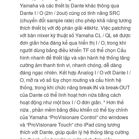
Yamaha và các thiết bị Dante khác thông qua
Dante I / O (2in / 2out) cũng có tính năng SRC
(chuyển đổi sample rate) cho phép khả năng tương
thích thiết bị với độ phân giải 48kHz. Việc patching
với bàn mixer kỹ thuật số Yamaha CL / QL sẽ được
đơn giản hóa đáng kể qua hiển thị I / O, trong khi
người dùng bảng điều khiển TF có thể chọn Cấu
hình nhanh để thiết lập và vận hành hệ thống tăng
cường âm thanh tinh vi, nhanh chóng, dễ dàng
đáng ngạc nhiên. Kết hợp Analog I / O với Dante I /
O, mở ra vô số tùy chọn routing và cấu hình hệ
thống, trong khi chức năng break-IN và break-OUT
của Dante có thể linh hoạt hơn nữa bằng cách
hoạt động như một box I / O đơn giản. * Hơn thế
nữa , phần mềm bảng điều khiển có thể tùy chỉnh
của Yamaha “ProVisionare Control” cho windows
và “ProVisionare Touch” cho iPad cũng tương
thích với Dante, giúp quản lý hệ thống tăng cường