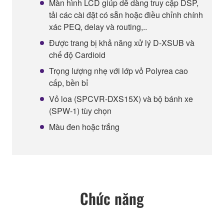
Màn hình LCD giúp dễ dàng truy cập DSP,
tải các cài đặt có sẵn hoặc điều chỉnh chính
xác PEQ, delay và routing,..
Được trang bị khả năng xử lý D-XSUB và
chế độ Cardioid
Trọng lượng nhẹ với lớp vỏ Polyrea cao
cấp, bền bỉ
Vỏ loa (SPCVR-DXS15X) và bộ bánh xe
(SPW-1) tùy chọn
Màu đen hoặc trắng
Chức năng