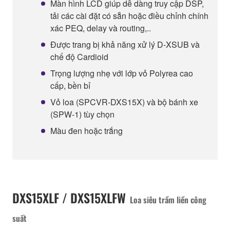
Màn hình LCD giúp dễ dàng truy cập DSP,
tải các cài đặt có sẵn hoặc điều chỉnh chính
xác PEQ, delay và routing,..
Được trang bị khả năng xử lý D-XSUB và
chế độ Cardioid
Trọng lượng nhẹ với lớp vỏ Polyrea cao
cấp, bền bỉ
Vỏ loa (SPCVR-DXS15X) và bộ bánh xe
(SPW-1) tùy chọn
Màu đen hoặc trắng
DXS15XLF / DXS15XLFW
Loa siêu trầm liền công
suất