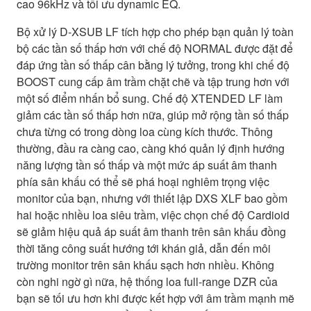
cao 96kHz và tối ưu dynamic EQ.
Bộ xử lý D-XSUB LF tích hợp cho phép bạn quản lý toàn
bộ các tần số thấp hơn với chế độ NORMAL được đặt để
đáp ứng tần số thấp cân bằng lý tưởng, trong khi chế độ
BOOST cung cấp âm trầm chặt chẽ và tập trung hơn với
một số điểm nhấn bổ sung. Chế độ XTENDED LF làm
giảm các tần số thấp hơn nữa, giúp mở rộng tần số thấp
chưa từng có trong dòng loa cùng kích thước. Thông
thường, đầu ra càng cao, càng khó quản lý định hướng
năng lượng tần số thấp và một mức áp suất âm thanh
phía sân khấu có thể sẽ phá hoại nghiêm trọng việc
monitor của bạn, nhưng với thiết lập DXS XLF bao gồm
hai hoặc nhiều loa siêu trầm, việc chọn chế độ Cardioid
sẽ giảm hiệu quả áp suất âm thanh trên sân khấu đồng
thời tăng công suất hướng tới khán giả, dẫn đến môi
trường monitor trên sân khấu sạch hơn nhiều. Không
còn nghi ngờ gì nữa, hệ thống loa full-range DZR của
bạn sẽ tối ưu hơn khi được kết hợp với âm trầm mạnh mẽ