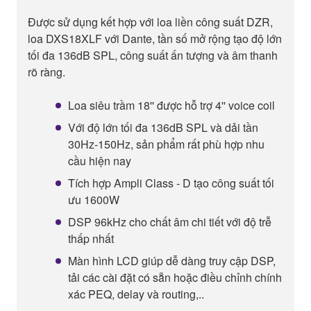
Được sử dụng kết hợp với loa liền công suất DZR,
loa DXS18XLF với Dante, tần số mở rộng tạo độ lớn
tối đa 136dB SPL, công suất ấn tượng và âm thanh
rõ ràng.
Loa siêu trầm 18'' được hỗ trợ 4'' voice coil
Với độ lớn tối đa 136dB SPL và dải tần
30Hz-150Hz, sản phẩm rất phù hợp nhu
cầu hiện nay
Tích hợp Ampli Class - D tạo công suất tối
ưu 1600W
DSP 96kHz cho chất âm chi tiết với độ trễ
thấp nhất
Màn hình LCD giúp dễ dàng truy cập DSP,
tải các cài đặt có sẵn hoặc điều chỉnh chính
xác PEQ, delay và routing,..