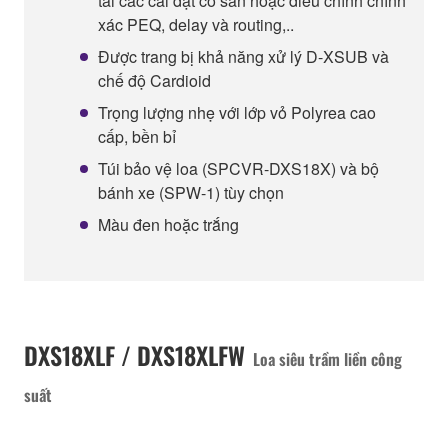
tải các cài đặt có sẵn hoặc điều chỉnh chính
xác PEQ, delay và routing,..
Được trang bị khả năng xử lý D-XSUB và
chế độ Cardioid
Trọng lượng nhẹ với lớp vỏ Polyrea cao
cấp, bền bỉ
Túi bảo vệ loa (SPCVR-DXS18X) và bộ
bánh xe (SPW-1) tùy chọn
Màu đen hoặc trắng
DXS18XLF / DXS18XLFW
Loa siêu trầm liền công
suất