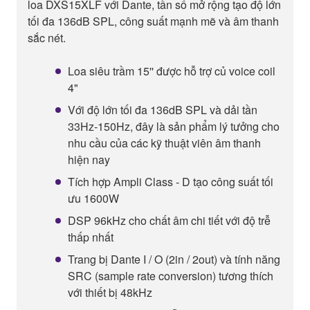
loa DXS15XLF với Dante, tần số mở rộng tạo độ lớn
tối đa 136dB SPL, công suất mạnh mẽ và âm thanh
sắc nét.
Loa siêu trầm 15'' được hỗ trợ củ voice coil
4"
Với độ lớn tối đa 136dB SPL và dải tần
33Hz-150Hz, đây là sản phẩm lý tưởng cho
nhu cầu của các kỹ thuật viên âm thanh
hiện nay
Tích hợp Ampli Class - D tạo công suất tối
ưu 1600W
DSP 96kHz cho chất âm chi tiết với độ trễ
thấp nhất
Trang bị Dante I / O (2in / 2out) và tính năng
SRC (sample rate conversion) tương thích
với thiết bị 48kHz