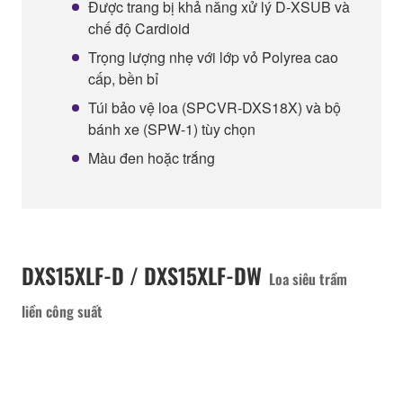
Được trang bị khả năng xử lý D-XSUB và
chế độ Cardioid
Trọng lượng nhẹ với lớp vỏ Polyrea cao
cấp, bền bỉ
Túi bảo vệ loa (SPCVR-DXS18X) và bộ
bánh xe (SPW-1) tùy chọn
Màu đen hoặc trắng
DXS15XLF-D / DXS15XLF-DW
Loa siêu trầm
liền công suất