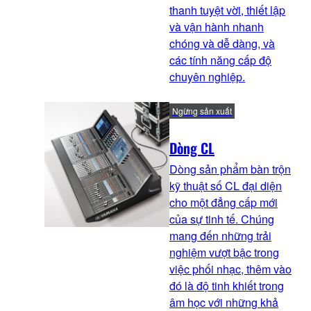
thanh tuyệt vời, thiết lập
và vận hành nhanh
chóng và dễ dàng, và
các tính năng cấp độ
chuyên nghiệp.
Ngừng sản xuất
Dòng CL
Dòng sản phẩm bàn trộn
kỹ thuật số CL đại diện
cho một đẳng cấp mới
của sự tinh tế. Chúng
mang đến những trải
nghiệm vượt bậc trong
việc phối nhạc, thêm vào
đó là độ tinh khiết trong
âm học với những khả