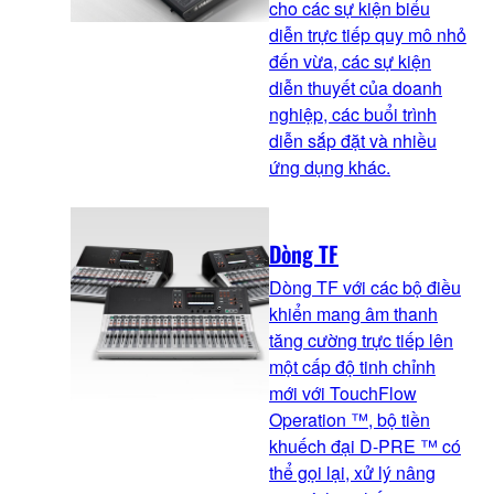
cho các sự kiện biểu
diễn trực tiếp quy mô nhỏ
đến vừa, các sự kiện
diễn thuyết của doanh
nghiệp, các buổi trình
diễn sắp đặt và nhiều
ứng dụng khác.
Dòng TF
Dòng TF với các bộ điều
khiển mang âm thanh
tăng cường trực tiếp lên
một cấp độ tinh chỉnh
mới với TouchFlow
Operation ™, bộ tiền
khuếch đại D-PRE ™ có
thể gọi lại, xử lý nâng