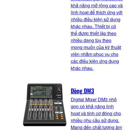
khả năng mở rộng cao và
linh hoạt để thích ứng với
nhiều điều kiện sử dụng
khác nhau. Thiết bị có
thể được thiết lập theo
nhiều dạng tùy theo
mong muốn của kỹ thuật
viên nhằm phục vụ cho
các điều kiện ứng dụng
khác nhau.
Dòng DM3
Digital Mixer DM3 nhỏ
gọn có khả năng linh
hoạt và tính cơ động cho
nhiều nhu cầu sử dụng.
Mang đến chất lượng âm