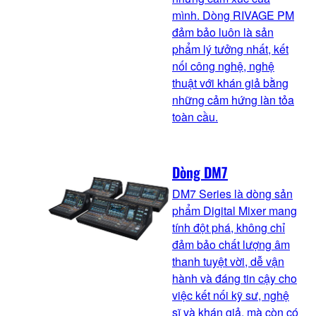
mình. Dòng RIVAGE PM
đảm bảo luôn là sản
phẩm lý tưởng nhất, kết
nối công nghệ, nghệ
thuật với khán giả bằng
những cảm hứng làn tỏa
toàn cầu.
Dòng DM7
DM7 Series là dòng sản
phẩm Digital Mixer mang
tính đột phá, không chỉ
đảm bảo chất lượng âm
thanh tuyệt vời, dễ vận
hành và đáng tin cậy cho
việc kết nối kỹ sư, nghệ
sĩ và khán giả, mà còn có