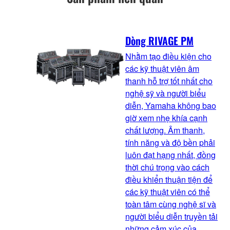
Dòng RIVAGE PM
Nhằm tạo điều kiện cho
các kỹ thuật viên âm
thanh hỗ trợ tốt nhất cho
nghệ sỹ và người biểu
diễn, Yamaha không bao
giờ xem nhẹ khía cạnh
chất lượng. Âm thanh,
tính năng và độ bền phải
luôn đạt hạng nhất, đồng
thời chú trọng vào cách
điều khiển thuận tiện để
các kỹ thuật viên có thể
toàn tâm cùng nghệ sĩ và
người biểu diễn truyền tải
những cảm xúc của