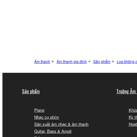
Âm thanh
Âm thanh gia đình
Sản phẩm
Loa không 
Sản phẩm
Trường Âm
Piano
Khóa
Nhạc cụ phím
Kỳ t
Sản xuất âm nhạc & âm thanh
Hoạt
Guitar, Bass & Ampli