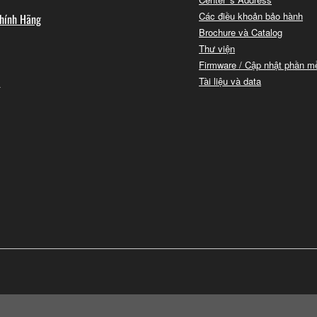
Các điều khoản bảo hành
hính Hãng
Brochure và Catalog
Thư viện
Firmware / Cập nhật phần 
i
Tài liệu và data