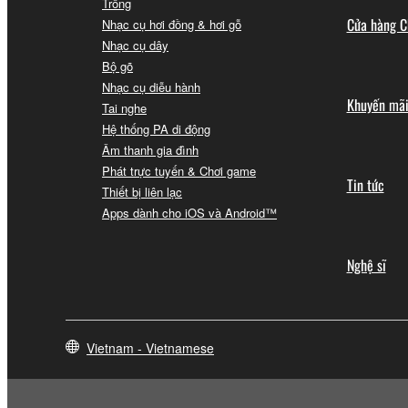
Trống
Cửa hàng C
Nhạc cụ hơi đồng & hơi gỗ
Nhạc cụ dây
Bộ gõ
Nhạc cụ diễu hành
Khuyến mã
Tai nghe
Hệ thống PA di động
Âm thanh gia đình
Phát trực tuyến & Chơi game
Tin tức
Thiết bị liên lạc
Apps dành cho iOS và Android™
Nghệ sĩ
Vietnam - Vietnamese