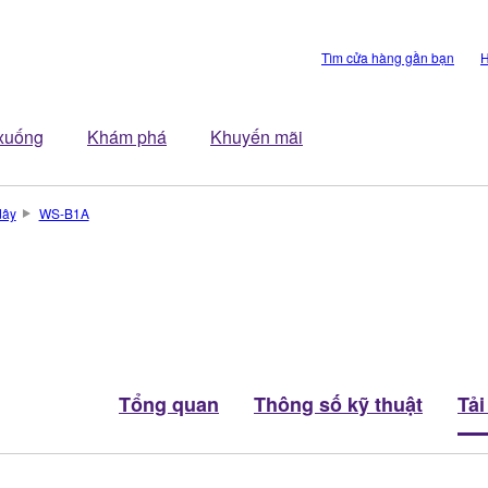
Tìm cửa hàng gần bạn
H
 xuống
Khám phá
Khuyến mãi
dây
WS-B1A
Tổng quan
Thông số kỹ thuật
Tải