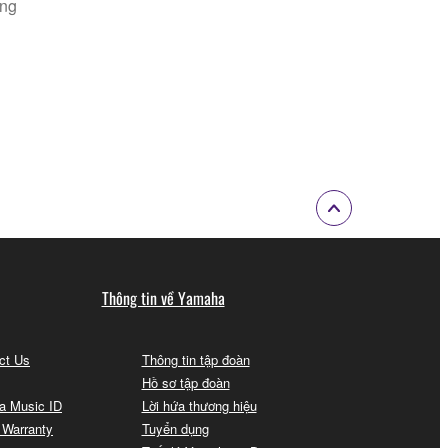
ống
Thông tin về Yamaha
act Us
Thông tin tập đoàn
Hồ sơ tập đoàn
a Music ID
Lời hứa thương hiệu
 Warranty
Tuyển dụng