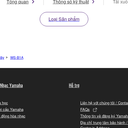
Tổng quan
Thông số kỹ thuật
Tải xu
Loại Sản phẩm
dây
WS-B1A
 Nhạc Yamaha
Hỗ trợ
 học
Liên hệ với chúng tôi / Cont
hi cấp Yamaha
FAQs
 động hòa nhạc
Thông tin về đăng ký Yamah
Địa chỉ trung tâm bảo hành /
Center 's Address