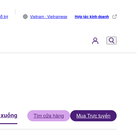
ỗ trợ
Vietnam - Vietnamese
Hợp tác kinh doanh
 xuống
Tìm cửa hàng
Mua Trực tuyến