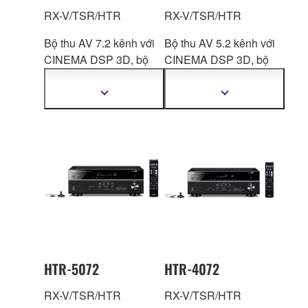
RX-V/TSR/HTR
RX-V/TSR/HTR
Bộ thu AV 7.2 kênh với
Bộ thu AV 5.2 kênh với
CINEMA DSP 3D, bộ
CINEMA DSP 3D, bộ
chia
cổng HDMI™ 7-
chia
cổng HDMI™ 4-
in/1-out, âm thanh vòm
in/1-out, âm thanh vòm
Hiển
Hiển
thị
thị
không dây.
không dây.
thêm
thêm
thông
thông
tin
tin
HTR-5072
HTR-4072
RX-V/TSR/HTR
RX-V/TSR/HTR