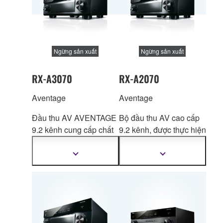
Ngừng sản xuất
Ngừng sản xuất
RX-A3070
RX-A2070
Aventage
Aventage
Đầu thu AV AVENTAGE
Bộ đầu thu AV cao cấp
9.2 kênh cung cấp chất
9.2 kênh, được thực hiện
lượng âm thanh và giao
duy nh
ất bởi công nghệ
diện 3D tuyệt đỉnh.
và chuyên môn tiên tiến
Hiển
Hiển
thị
thị
của Yamaha.
thêm
thêm
thông
thông
tin
tin