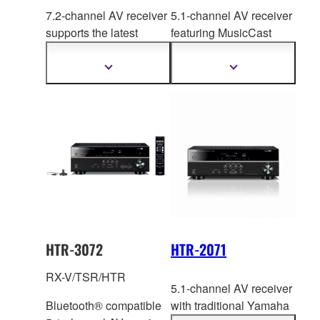
7.2-channel AV receiver
5.1-channel AV receiver
supports the latest
featuring MusicCast
n
etwork functions for an
Surround capability
and
amazing AV experience.
exceptional ease of use
Hiển
Hiển
thị
thị
for enhanced
thêm
thêm
entertainment options.
thông
thông
tin
tin
HTR-3072
HTR-2071
RX-V/TSR/HTR
5.1-channel AV receiver
Bluetooth® compatible
with traditional Yamaha