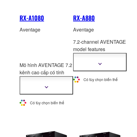
RX-A1080
RX-A880
Aventage
Aventage
7.2-channel AVENTAGE
model features
enhanced sound
quality,
high power and
Mô hình AVENTAGE 7.2
Hiển
thị
exceptional functionality.
kênh cao cấp có tính
thêm
thông
năng Surro
und:AI tiên
Có tùy chọn biến thể
tin
tiến nhất và các chức
Hiển
thị
năng mạng mới nhất.
thêm
thông
Có tùy chọn biến thể
tin