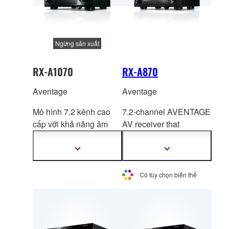
Ngừng sản xuất
RX-A1070
RX-A870
Aventage
Aventage
Mô hình 7.2 kênh cao
7.2-channel AVENTAGE
cấp với khả năng âm
AV receiver that
than
h đáng kinh ngạc và
combines
high power
chức năng video mở
with a huge range of
Hiển
Hiển
thị
thị
rộng.
great features.
thêm
thêm
thông
thông
Có tùy chọn biến thể
tin
tin