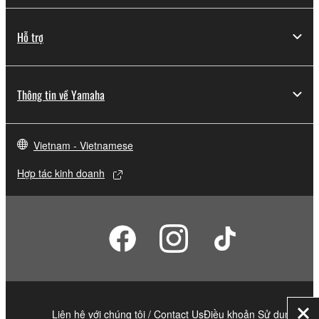
Hỗ trợ
Thông tin về Yamaha
Vietnam - Vietnamese
Hợp tác kinh doanh
Liên hệ với chúng tôi / Contact Us
Điều khoản Sử dụng
Đó