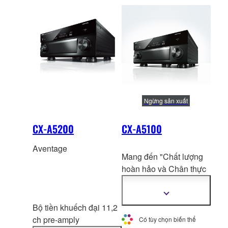
thêm
thêm
mới của Qualcom
A.R.T đặc biệt.
thông
thông
tin
tin
QCS407.
Ngừng sản xuất
CX-A5200
CX-A5100
Aventage
Mang đến "Chất lượng
hoàn hảo và Chân thực
tuyệt đối" với 11.2 kênh
AV Ampli tiền khuếch
Hiển
thị
đại của series
Bộ tiền khuếch đại 11,2
thêm
AVENTAGE hàng đầu.
thông
ch pre-amply
Có tùy chọn biến thể
tin