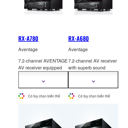
RX-A780
RX-A680
Aventage
Aventage
7.2-channel AVENTAGE
7.2-channel AV receiver
AV receiver equipped
with superb sound
with advan
ced features
quality and th
e latest
including MusicCast
network functions for an
Hiển
Hiển
thị
thị
Surround capability.
amazing AV experience.
thêm
thêm
thông
thông
Có tùy chọn biến thể
Có tùy chọn biến thể
tin
tin