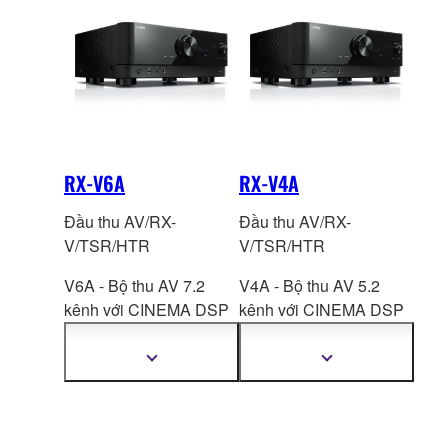
RX-V6A
RX-V4A
Đầu thu AV/RX-
Đầu thu AV/RX-
V/TSR/HTR
V/TSR/HTR
V6A - Bộ thu AV 7.2
V4A - Bộ thu AV 5.2
kênh với CINEMA DSP
kênh với CINEMA DSP
3D, bộ ch
ia cổng
3D,bộ chi
a cổng
HDMI™ 7-in/1-out, âm
HDMI™ 4-in/1-out, âm
Hiển
Hiển
thị
thị
thanh vòm không dây.
thanh vòm không dây.
thêm
thêm
thông
thông
tin
tin