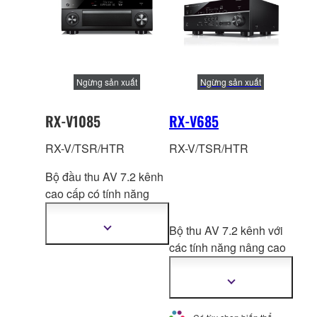
cao nhất và cổng ra XLR
chất lượng cao nhất.
Ngừng sản xuất
Ngừng sản xuất
RX-V1085
RX-V685
RX-V/TSR/HTR
RX-V/TSR/HTR
Bộ đầu thu AV 7.2 kênh
cao cấp có tính năng
Surroun
d:AI tiên tiến
nhất và các chức năng
Bộ thu AV 7.2 kênh với
Hiển
thị
mạng mới nhất.
các tính năng nâng cao
thêm
thông
và chức năng nân
g cao,
tin
bao gồm hai đầu ra
Hiển
thị
HDMI® và khả năng
thêm
MusicCast Surround.
thông