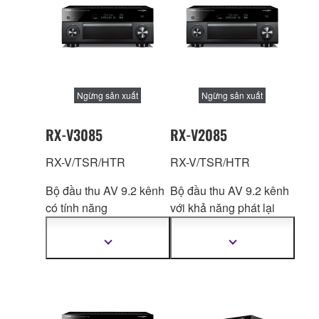
Ngừng sản xuất
Ngừng sản xuất
RX-V3085
RX-V2085
RX-V/TSR/HTR
RX-V/TSR/HTR
Bộ đầu thu AV 9.2 kênh
Bộ đầu thu AV 9.2 kênh
có tính năng
với khả năng phát lại
Surround:AI mới nhất,
trường âm thanh ba
tiên tiến nhất, bộ chuyển
c
hiều vượt trội và tính
Hiển
Hiển
thị
thị
đổi tín hiệu điện tử (kỹ
năng Surround:AI mới
thêm
thêm
thuật số) thành analog
nhất, tiên tiến nhất.
thông
thông
tin
tin
DAC (Digital Analog
Converter) chất lượng