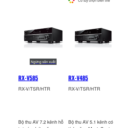
Có tùy chọn biến thể
tin
Ngừng sản xuất
RX-V585
RX-V485
RX-V/TSR/HTR
RX-V/TSR/HTR
Bộ thu AV 7.2 kênh hỗ
Bộ thu AV 5.1 kênh có