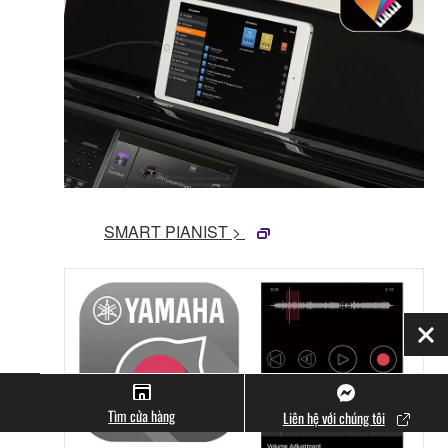
SMART PIANIST >
Đó
Tìm cửa hàng
Liên hệ với chúng tôi