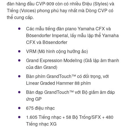
đàn hàng đầu CVP-909 còn có nhiều Điệu (Styles) và
Tiếng (Voices) phong phú hay nhất mà Dòng CVP có
thể cung cấp.
Các mẫu tiếng đàn piano Yamaha CFX và
Bösendorfer Imperial, lấy mẫu lập thể Yamaha
CFX và Bösendorfer
VRM (Mô hình cộng hưởng ảo)
Grand Expression Modeling (Giả lập âm thanh
của đàn Grand)
Bàn phím GrandTouch™ có đối trọng, với
Linear Graded Hammer 88 phím
Bàn đạp GrandTouch™ với Bộ giảm âm đáp
ứng GP
675 điệu nhạc
1.605 Tiếng nhạc + 58 Bộ Trống/SFX + 480
Tiếng nhạc XG