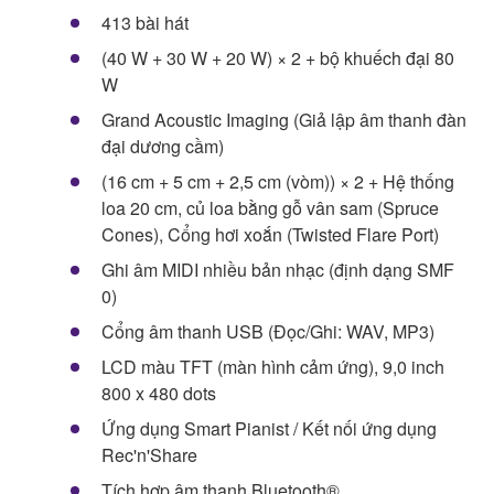
413 bài hát
(40 W + 30 W + 20 W) × 2 + bộ khuếch đại 80
W
Grand Acoustic Imaging (Giả lập âm thanh đàn
đại dương cầm)
(16 cm + 5 cm + 2,5 cm (vòm)) × 2 + Hệ thống
loa 20 cm, củ loa bằng gỗ vân sam (Spruce
Cones), Cổng hơi xoắn (Twisted Flare Port)
Ghi âm MIDI nhiều bản nhạc (định dạng SMF
0)
Cổng âm thanh USB (Đọc/Ghi: WAV, MP3)
LCD màu TFT (màn hình cảm ứng), 9,0 inch
800 x 480 dots
Ứng dụng Smart Pianist / Kết nối ứng dụng
Rec'n'Share
Tích hợp âm thanh Bluetooth®