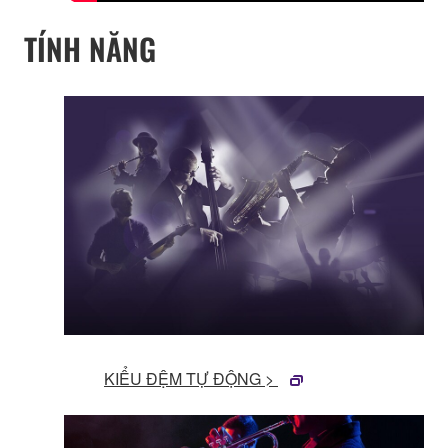
TÍNH NĂNG
KIỂU ĐỆM TỰ ĐỘNG >