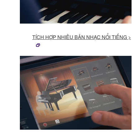
TÍCH HỢP NHIỀU BẢN NHẠC NỔI TIẾNG >